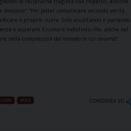
gliendo le reciproche fragilità con rispetto, anziché
e divisioni”. “Per poter comunicare secondo verità
urificare il proprio cuore. Solo ascoltando e parlando
enza e superare il rumore indistinto che, anche nel
ere nella complessità del mondo in cui viviamo”.
CONDIVIDI SU
 CUORE
UCS