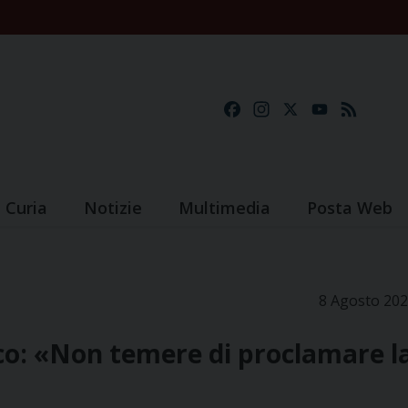
Facebook
Instagram
X
YouTube
Feed
Curia
Notizie
Multimedia
Posta Web
8 Agosto 20
o: «Non temere di proclamare l