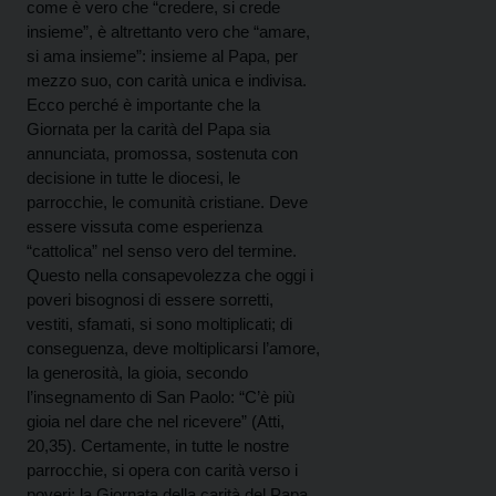
come è vero che “credere, si crede
insieme”, è altrettanto vero che “amare,
si ama insieme”: insieme al Papa, per
mezzo suo, con carità unica e indivisa.
Ecco perché è importante che la
Giornata per la carità del Papa sia
annunciata, promossa, sostenuta con
decisione in tutte le diocesi, le
parrocchie, le comunità cristiane. Deve
essere vissuta come esperienza
“cattolica” nel senso vero del termine.
Questo nella consapevolezza che oggi i
poveri bisognosi di essere sorretti,
vestiti, sfamati, si sono moltiplicati; di
conseguenza, deve moltiplicarsi l’amore,
la generosità, la gioia, secondo
l’insegnamento di San Paolo: “C’è più
gioia nel dare che nel ricevere” (Atti,
20,35). Certamente, in tutte le nostre
parrocchie, si opera con carità verso i
poveri; la Giornata della carità del Papa