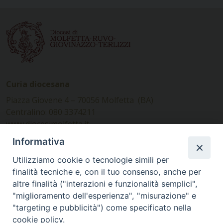
Curia diocesana
Piazza Giovene 4 – 70056 Molfetta (BA)
Centralino: 080 3374211
www.diocesimolfetta.it –
diocesimolfetta@pec.chiesacattolica.it
Informativa
Utilizziamo cookie o tecnologie simili per
Ufficio Comunicazioni sociali
finalità tecniche e, con il tuo consenso, anche per
altre finalità ("interazioni e funzionalità semplici",
Piazza Giovene 4 – 70056 Molfetta (BA)
"miglioramento dell'esperienza", "misurazione" e
comunicazionisociali@diocesimolfetta.it
"targeting e pubblicità") come specificato nella
cookie policy.