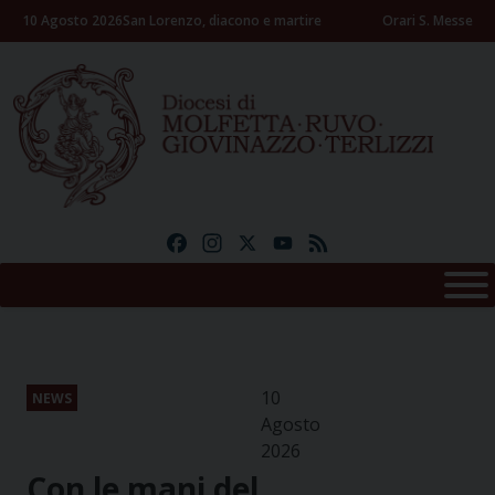
Skip
10 Agosto 2026
San Lorenzo, diacono e martire
Orari S. Messe
to
content
Facebook
Instagram
X
YouTube
Feed
10
NEWS
Agosto
2026
Con le mani del