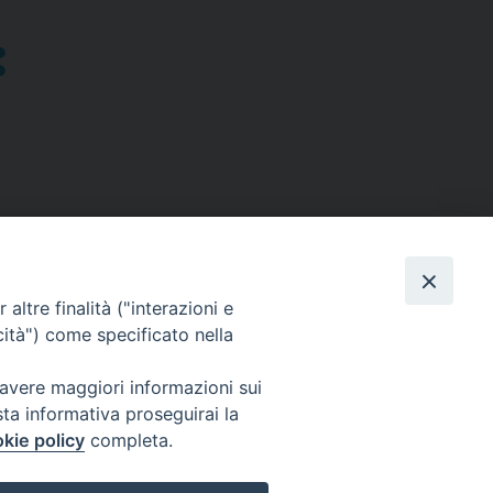
altre finalità ("interazioni e
cità") come specificato nella
SEGUICI SU
 avere maggiori informazioni sui
sta informativa proseguirai la
Facebook
Instagram
X
YouTube
Feed
kie policy
completa.