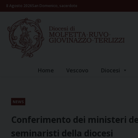
Skip
8 Agosto 2026
San Domenico, sacerdote
to
content
Home
Vescovo
Diocesi
NEWS
Conferimento dei ministeri del
seminaristi della diocesi