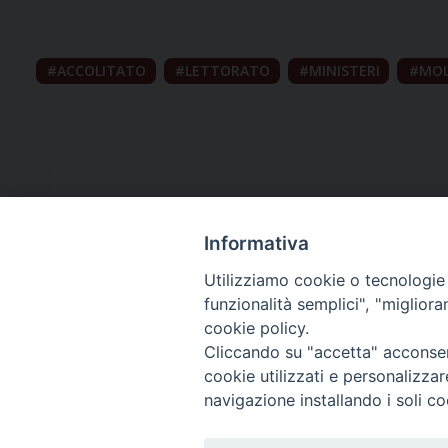
ACCOLITATO
LETTORATO
MINISTERI
MOL
Informativa
Utilizziamo cookie o tecnologie s
funzionalità semplici", "miglior
cookie policy.
Curia diocesana
Cliccando su "accetta" acconsent
cookie utilizzati e personalizza
Piazza Giovene 4 – 70056 Molfetta (BA)
navigazione installando i soli co
Centralino: 080 3374211
www.diocesimolfetta.it – diocesimolfetta@pec.chiesacattol