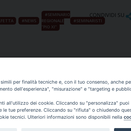
CONDIVIDI SU
SEMINARIO
FETTA
NEWS
REGIONALE
SEMINARISTI
"PIO XI"
imili per finalità tecniche e, con il tuo consenso, anche per 
amento dell'esperienza", "misurazione" e "targeting e pubbli
Ufficio Comunicazioni sociali
i all'utilizzo dei cookie. Cliccando su "personalizza" puoi
re le tue preferenze. Cliccando su "rifiuta" o chiudendo que
Piazza Giovene 4 – 70056 Molfetta (BA)
okie tecnici. Ulteriori informazioni sono disponibili nella
coo
comunicazionisociali@diocesimolfetta.it
ica.it