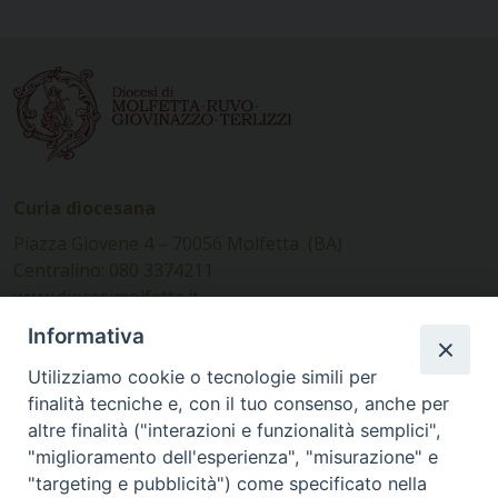
Curia diocesana
Piazza Giovene 4 – 70056 Molfetta (BA)
Centralino: 080 3374211
www.diocesimolfetta.it –
diocesimolfetta@pec.chiesacattolica.it
Informativa
Utilizziamo cookie o tecnologie simili per
Ufficio Comunicazioni sociali
finalità tecniche e, con il tuo consenso, anche per
altre finalità ("interazioni e funzionalità semplici",
Piazza Giovene 4 – 70056 Molfetta (BA)
"miglioramento dell'esperienza", "misurazione" e
comunicazionisociali@diocesimolfetta.it
"targeting e pubblicità") come specificato nella