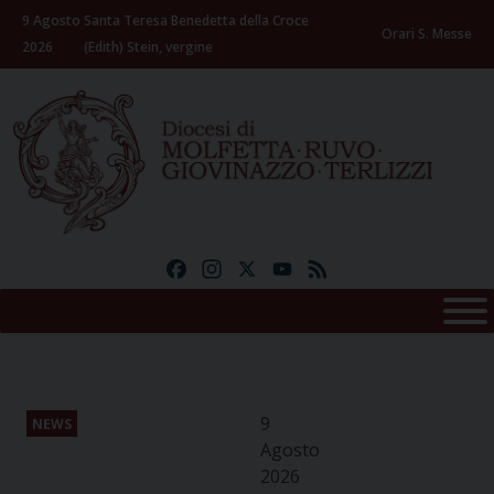
Skip
9 Agosto
Santa Teresa Benedetta della Croce
to
Orari S. Messe
2026
(Edith) Stein, vergine
content
Facebook
Instagram
X
YouTube
Feed
9
NEWS
Agosto
2026