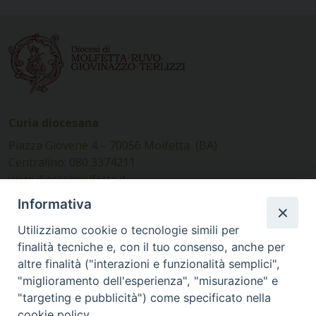
Curia diocesana
Piazza Giovene 4 – 70056 Molfetta (BA)
Centralino: 080 3374211
www.diocesimolfetta.it –
diocesimolfetta@pec.chiesacattolica.it
Informativa
Utilizziamo cookie o tecnologie simili per
Ufficio Comunicazioni sociali
finalità tecniche e, con il tuo consenso, anche per
altre finalità ("interazioni e funzionalità semplici",
Piazza Giovene 4 – 70056 Molfetta (BA)
"miglioramento dell'esperienza", "misurazione" e
comunicazionisociali@diocesimolfetta.it
"targeting e pubblicità") come specificato nella
cookie policy.