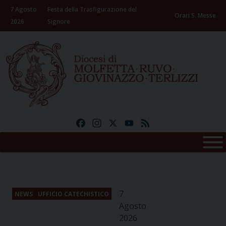
Skip
7 Agosto
Festa della Trasfigurazione del
to
Orari S. Messe
2026
Signore
content
Facebook
Instagram
X
YouTube
Feed
7
NEWS
UFFICIO CATECHISTICO
Agosto
2026