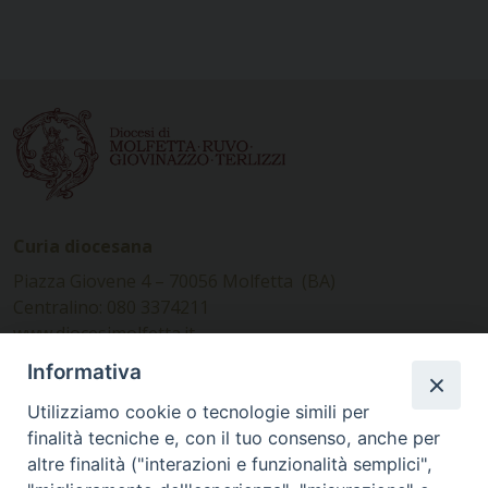
Curia diocesana
Piazza Giovene 4 – 70056 Molfetta (BA)
Centralino: 080 3374211
www.diocesimolfetta.it –
diocesimolfetta@pec.chiesacattolica.it
Informativa
Utilizziamo cookie o tecnologie simili per
Ufficio Comunicazioni sociali
finalità tecniche e, con il tuo consenso, anche per
altre finalità ("interazioni e funzionalità semplici",
Piazza Giovene 4 – 70056 Molfetta (BA)