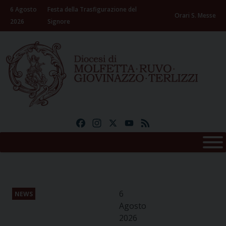
Skip
6 Agosto
Festa della Trasfigurazione del
to
Orari S. Messe
2026
Signore
content
Facebook
Instagram
X
YouTube
Feed
6
NEWS
Agosto
2026