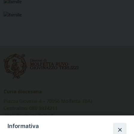
Curia diocesana
Piazza Giovene 4 – 70056 Molfetta (BA)
Centralino: 080 3374211
www.diocesimolfetta.it –
diocesimolfetta@pec.chiesacattolica.it
Informativa