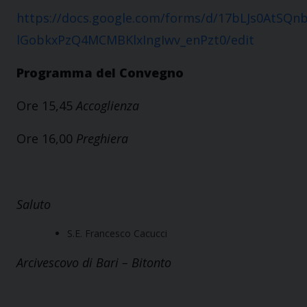
https://docs.google.com/forms/d/17bLJs0AtSQnb
lGobkxPzQ4MCMBKlxIngIwv_enPzt0/edit
Programma del Convegno
Ore 15,45
Accoglienza
Ore 16,00
Preghiera
Saluto
S.E. Francesco Cacucci
Arcivescovo di Bari – Bitonto