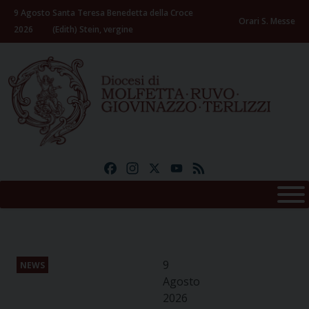
Skip
9 Agosto
Santa Teresa Benedetta della Croce
to
Orari S. Messe
2026
(Edith) Stein, vergine
content
Facebook
Instagram
X
YouTube
Feed
9
NEWS
Agosto
2026