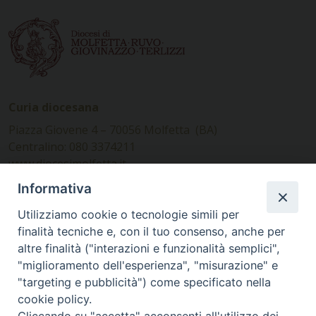
Curia diocesana
Piazza Giovene 4 – 70056 Molfetta (BA)
Centralino: 080 3374211
www.diocesimolfetta.it –
diocesimolfetta@pec.chiesacattolica.it
Informativa
Utilizziamo cookie o tecnologie simili per
Ufficio Comunicazioni sociali
finalità tecniche e, con il tuo consenso, anche per
altre finalità ("interazioni e funzionalità semplici",
Piazza Giovene 4 – 70056 Molfetta (BA)
"miglioramento dell'esperienza", "misurazione" e
comunicazionisociali@diocesimolfetta.it
"targeting e pubblicità") come specificato nella
cookie policy.