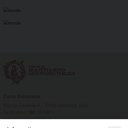
Curia diocesana
Piazza Giovene 4 – 70056 Molfetta (BA)
Centralino: 080 3374211
www.diocesimolfetta.it –
diocesimolfetta@pec.chiesacattolica.it