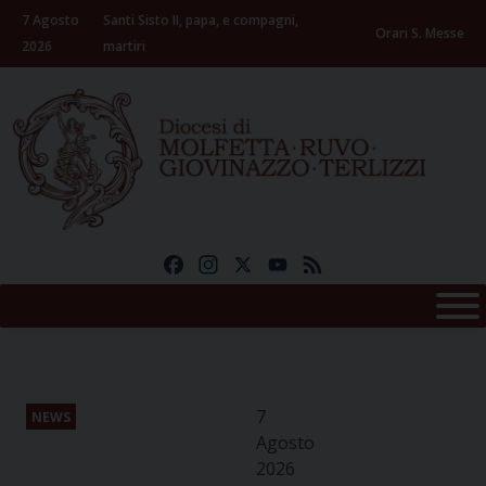
Skip
7 Agosto
Santi Sisto II, papa, e compagni,
to
Orari S. Messe
2026
martiri
content
Facebook
Instagram
X
YouTube
Feed
7
NEWS
Agosto
2026