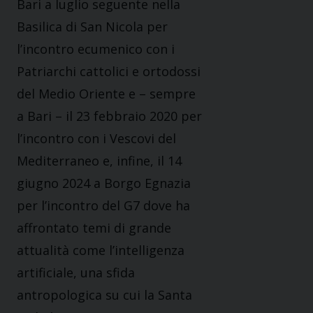
Bari
a luglio seguente
nella
Basilica di San Nicola
per
l’i
ncontro ecumenico con i
Patriarchi cattolici e ortodossi
del Medio Oriente
e
– sempre
a Bari – il 23 febbraio 2020 per
l’
incontro con i
V
escovi del
M
editerraneo
e
, infine,
il 14
giugno 2024 a Borgo Egnazia
per l’incontro del G7 dove ha
affrontato temi di grande
attualità come l’intelligenza
artificiale, una sfida
antropologica su cui la Santa