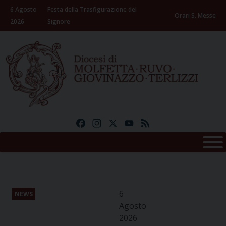
Skip
6 Agosto
Festa della Trasfigurazione del
to
Orari S. Messe
2026
Signore
content
Facebook
Instagram
X
YouTube
Feed
6
NEWS
Agosto
2026