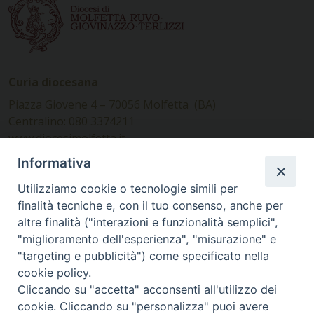
Curia diocesana
Piazza Giovene 4 – 70056 Molfetta (BA)
Centralino: 080 3374211
www.diocesimolfetta.it –
diocesimolfetta@pec.chiesacattolica.it
Informativa
Utilizziamo cookie o tecnologie simili per
Ufficio Comunicazioni sociali
finalità tecniche e, con il tuo consenso, anche per
altre finalità ("interazioni e funzionalità semplici",
Piazza Giovene 4 – 70056 Molfetta (BA)
"miglioramento dell'esperienza", "misurazione" e
comunicazionisociali@diocesimolfetta.it
"targeting e pubblicità") come specificato nella
cookie policy.
Cliccando su "accetta" acconsenti all'utilizzo dei
SEGUICI SU
cookie. Cliccando su "personalizza" puoi avere