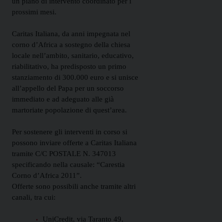
un piano di intervento coordinato per i
prossimi mesi.
Caritas Italiana, da anni impegnata nel
corno d’Africa a sostegno della chiesa
locale nell’ambito, sanitario, educativo,
riabilitativo, ha predisposto un primo
stanziamento di 300.000 euro e si unisce
all’appello del Papa per un soccorso
immediato e ad adeguato alle già
martoriate popolazione di quest’area.
Per sostenere gli interventi in corso si
possono inviare offerte a Caritas Italiana
tramite C/C POSTALE N. 347013
specificando nella causale: “Carestia
Corno d’Africa 2011”.
Offerte sono possibili anche tramite altri
canali, tra cui:
UniCredit, via Taranto 49,