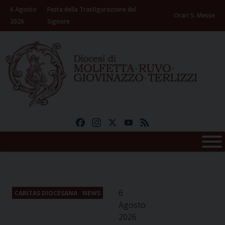
Skip
6 Agosto
Festa della Trasfigurazione del
to
Orari S. Messe
2026
Signore
content
Facebook
Instagram
X
YouTube
Feed
6
CARITAS DIOCESANA
NEWS
Agosto
2026