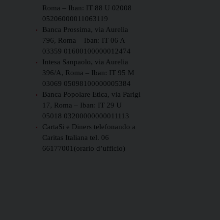
Roma – Iban: IT 88 U 02008
05206000011063119
Banca Prossima, via Aurelia
796, Roma – Iban: IT 06 A
03359 01600100000012474
Intesa Sanpaolo, via Aurelia
396/A, Roma – Iban: IT 95 M
03069 05098100000005384
Banca Popolare Etica, via Parigi
17, Roma – Iban: IT 29 U
05018 03200000000011113
CartaSi e Diners telefonando a
Caritas Italiana tel. 06
66177001(orario d’ufficio)