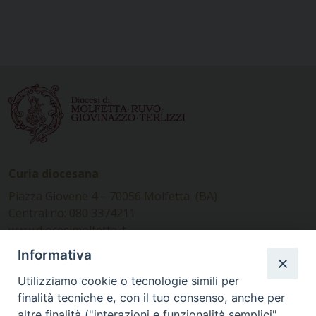
Curia diocesana
Piazza Giovene 4 – 70056 Molfetta (BA)
Centralino: 080 3374211
www.diocesimolfetta.it –
diocesimolfetta@pec.chiesacattolica.it
Informativa
Utilizziamo cookie o tecnologie simili per
Ufficio Comunicazioni sociali
finalità tecniche e, con il tuo consenso, anche per
altre finalità ("interazioni e funzionalità semplici",