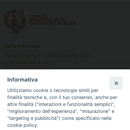
Curia diocesana
Piazza Giovene 4 – 70056 Molfetta (BA)
Centralino: 080 3374211
www.diocesimolfetta.it –
diocesimolfetta@pec.chiesacattolica.it
Informativa
Utilizziamo cookie o tecnologie simili per
Ufficio Comunicazioni sociali
finalità tecniche e, con il tuo consenso, anche per
altre finalità ("interazioni e funzionalità semplici",
Piazza Giovene 4 – 70056 Molfetta (BA)
"miglioramento dell'esperienza", "misurazione" e
comunicazionisociali@diocesimolfetta.it
"targeting e pubblicità") come specificato nella
cookie policy.