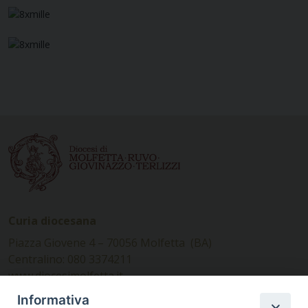
Curia diocesana
Piazza Giovene 4 – 70056 Molfetta (BA)
Centralino: 080 3374211
www.diocesimolfetta.it –
diocesimolfetta@pec.chiesacattolica.it
Informativa