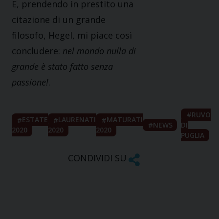
E, prendendo in prestito una
citazione di un grande
filosofo, Hegel, mi piace così
concludere:
nel mondo nulla di
grande è stato fatto senza
passione!
.
RUVO
ESTATE
LAURENATI
MATURATI
NEWS
DI
2020
2020
2020
PUGLIA
CONDIVIDI SU