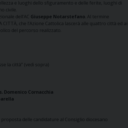
llezza e luoghi dello sfiguramento e delle ferite, luoghi di
o civile.
zionale dell’AC
Giuseppe Notarstefano
. Al termine
CITTÀ, che l’Azione Cattolica lascerà alle quattro città ed ai
lico del percorso realizzato.
 la città” (vedi sopra)
. Domenico Cornacchia
arella
la proposta delle candidature al Consiglio diocesano