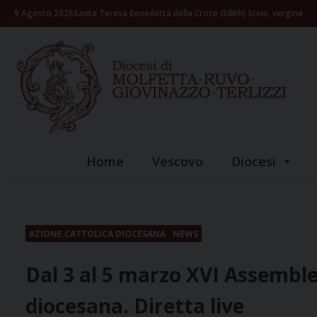
Skip
9 Agosto 2026
Santa Teresa Benedetta della Croce (Edith) Stein, vergine
to
content
Home
Vescovo
Diocesi
AZIONE CATTOLICA DIOCESANA
NEWS
Dal 3 al 5 marzo XVI Assemblea
diocesana. Diretta live