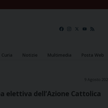
Facebook
Instagram
X
YouTube
Feed
Curia
Notizie
Multimedia
Posta Web
9 Agosto 20
 elettiva dell’Azione Cattolica