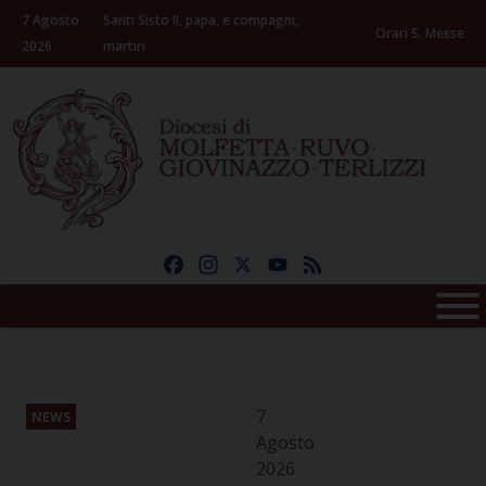
Skip
7 Agosto
Santi Sisto II, papa, e compagni,
to
Orari S. Messe
2026
martiri
content
Facebook
Instagram
X
YouTube
Feed
7
NEWS
Agosto
2026