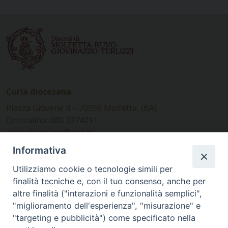
Curia diocesana
Piazza Giovene 4 – 70056 Molfetta (BA)
Centralino: 080 3374211
www.diocesimolfetta.it –
diocesimolfetta@pec.chiesacattolica.it
Informativa
Utilizziamo cookie o tecnologie simili per
Ufficio Comunicazioni sociali
finalità tecniche e, con il tuo consenso, anche per
altre finalità ("interazioni e funzionalità semplici",
Piazza Giovene 4 – 70056 Molfetta (BA)
"miglioramento dell'esperienza", "misurazione" e
comunicazionisociali@diocesimolfetta.it
"targeting e pubblicità") come specificato nella