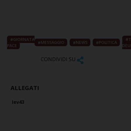
GIORNATA
T
MESSAGGIO
NEWS
POLITICA
PACE
DE
CONDIVIDI SU
ALLEGATI
lev43