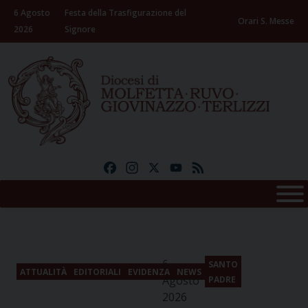
Skip
6 Agosto
Festa della Trasfigurazione del
to
Orari S. Messe
2026
Signore
content
Facebook
Instagram
X
YouTube
Feed
6
SANTO
ATTUALITÀ
EDITORIALI
EVIDENZA
NEWS
Agosto
PADRE
2026