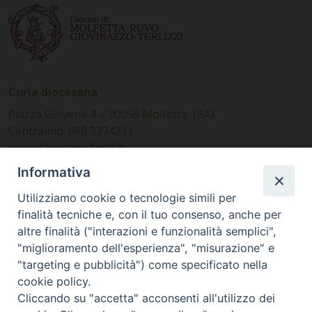
Curia diocesana
Piazza Giovene 4 – 70056 Molfetta (BA)
Centralino: 080 3374211
www.diocesimolfetta.it –
diocesimolfetta@pec.chiesacattolica.it
Informativa
Utilizziamo cookie o tecnologie simili per
Ufficio Comunicazioni sociali
finalità tecniche e, con il tuo consenso, anche per
altre finalità ("interazioni e funzionalità semplici",
Piazza Giovene 4 – 70056 Molfetta (BA)
"miglioramento dell'esperienza", "misurazione" e
comunicazionisociali@diocesimolfetta.it
"targeting e pubblicità") come specificato nella
cookie policy.
Cliccando su "accetta" acconsenti all'utilizzo dei
SEGUICI SU