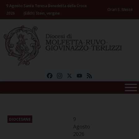
Skip
9 Agosto
Santa Teresa Benedetta della Croce
to
Orari S. Messe
2026
(Edith) Stein, vergine
content
Facebook
Instagram
X
YouTube
Feed
9
DIOCESANE
Agosto
2026