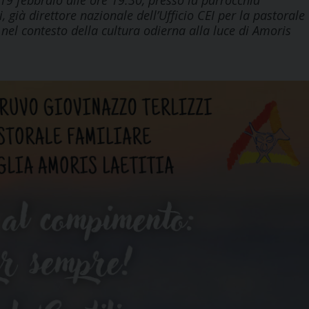
19 febbraio alle ore 19.30, presso la parrocchia
già direttore nazionale dell’Ufficio CEI per la pastorale
 nel contesto della cultura odierna alla luce di Amoris