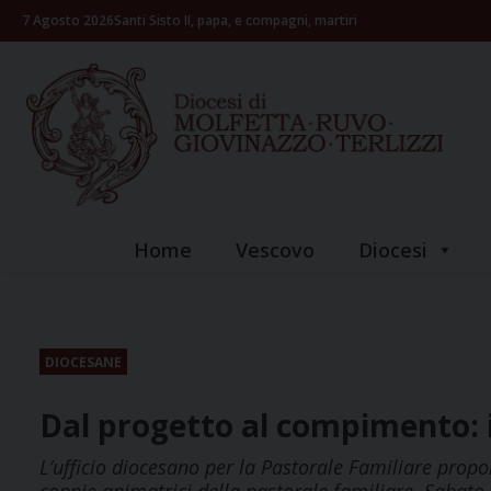
Skip
7 Agosto 2026
Santi Sisto II, papa, e compagni, martiri
to
content
Home
Vescovo
Diocesi
DIOCESANE
Dal progetto al compimento: i
L’ufficio diocesano per la Pastorale Familiare propo