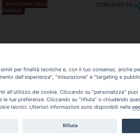
CONDIVIDI SU
PASTORALE DELLA
FAMIGLIA
imili per finalità tecniche e, con il tuo consenso, anche per 
amento dell'esperienza", "misurazione" e "targeting e pubbli
Ufficio Comunicazioni sociali
i all'utilizzo dei cookie. Cliccando su "personalizza" puoi
re le tue preferenze. Cliccando su "rifiuta" o chiudendo que
Piazza Giovene 4 – 70056 Molfetta (BA)
okie tecnici. Ulteriori informazioni sono disponibili nella
coo
comunicazionisociali@diocesimolfetta.it
ica.it
Rifiuta
016 - 2026 Diocesi Molfetta Ruvo Giovinazzo Terlizzi