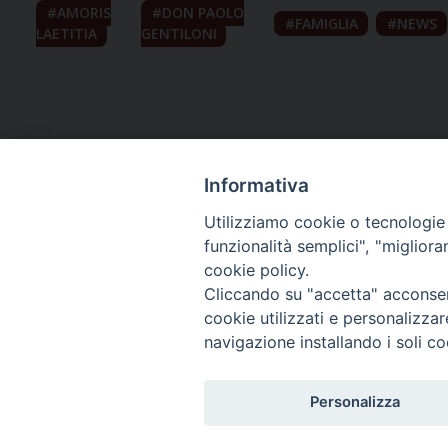
AMORIS
DON PAOLO
FAMIGLIA
NEWS
LAETITIA
GENTILONI
Informativa
Utilizziamo cookie o tecnologie s
funzionalità semplici", "miglior
cookie policy.
Curia diocesana
Cliccando su "accetta" acconsent
cookie utilizzati e personalizza
Piazza Giovene 4 – 70056 Molfetta (BA)
navigazione installando i soli co
Centralino: 080 3374211
www.diocesimolfetta.it – diocesimolfetta@pec.chiesacattol
Personalizza
Privacy Policy - trasparenza
© 2