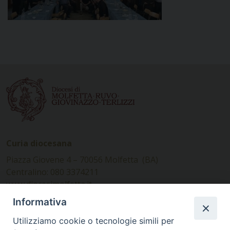
Curia diocesana
Piazza Giovene 4 – 70056 Molfetta (BA)
Centralino: 080 3374211
www.diocesimolfetta.it –
diocesimolfetta@pec.chiesacattolica.it
Informativa
Utilizziamo cookie o tecnologie simili per