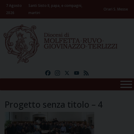
Skip
7 Agosto
Santi Sisto II, papa, e compagni,
to
Orari S. Messe
2026
martiri
content
Facebook
Instagram
X
YouTube
Feed
Progetto senza titolo – 4