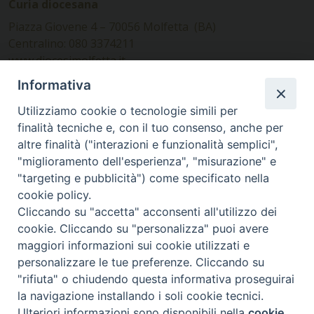
Curia diocesana
Piazza Giovene 4 – 70056 Molfetta (BA)
Centralino: 080 3374211
www.diocesimolfetta.it –
diocesimolfetta@pec.chiesacattolica.it
Informativa
Utilizziamo cookie o tecnologie simili per
Ufficio Comunicazioni sociali
finalità tecniche e, con il tuo consenso, anche per
altre finalità ("interazioni e funzionalità semplici",
Piazza Giovene 4 – 70056 Molfetta (BA)
"miglioramento dell'esperienza", "misurazione" e
comunicazionisociali@diocesimolfetta.it
"targeting e pubblicità") come specificato nella
cookie policy.
Cliccando su "accetta" acconsenti all'utilizzo dei
SEGUICI SU
cookie. Cliccando su "personalizza" puoi avere
Facebook
Instagram
X
YouTube
Feed
maggiori informazioni sui cookie utilizzati e
personalizzare le tue preferenze. Cliccando su
Privacy Policy - trasparenza
"rifiuta" o chiudendo questa informativa proseguirai
la navigazione installando i soli cookie tecnici.
© 2016 - 2026 Diocesi Molfetta Ruvo Giovinazzo Terlizzi
Ulteriori informazioni sono disponibili nella
cookie
Preferenze Cookie