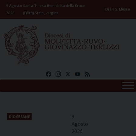
Skip
9 Agosto
Santa Teresa Benedetta della Croce
to
Orari S. Messe
2026
(Edith) Stein, vergine
content
Facebook
Instagram
X
YouTube
Feed
9
DIOCESANE
Agosto
2026