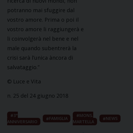
ricerca di nuovi mondi, non
potranno mai sfuggire dal
vostro amore. Prima o poi il
vostro amore li raggiungerà e
li coinvolgerà nel bene e nel
male quando subentrerà la
crisi sarà l’unica àncora di
salvataggio.”
© Luce e Vita
n. 25 del 24 giugno 2018
3°
MONS.
FAMIGLIA
NEWS
ANNIVERSARIO
MARTELLA