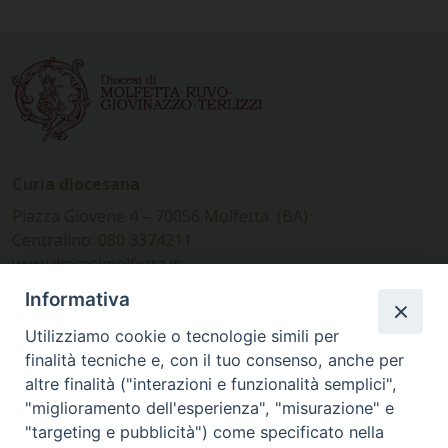
Curia diocesana
Piazza Giovene 4 – 70056 Molfetta (BA)
Centralino: 080 3374211
www.diocesimolfetta.it –
diocesimolfetta@pec.chiesacattolica.it
Informativa
Utilizziamo cookie o tecnologie simili per
Ufficio Comunicazioni sociali
finalità tecniche e, con il tuo consenso, anche per
altre finalità ("interazioni e funzionalità semplici",
Piazza Giovene 4 – 70056 Molfetta (BA)
"miglioramento dell'esperienza", "misurazione" e
comunicazionisociali@diocesimolfetta.it
"targeting e pubblicità") come specificato nella