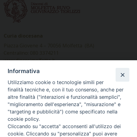
Curia diocesana
Piazza Giovene 4 – 70056 Molfetta (BA)
Centralino: 080 3374211
www.diocesimolfetta.it –
diocesimolfetta@pec.chiesacattolica.it
Informativa
Utilizziamo cookie o tecnologie simili per
Ufficio Comunicazioni sociali
finalità tecniche e, con il tuo consenso, anche per
altre finalità ("interazioni e funzionalità semplici",
Piazza Giovene 4 – 70056 Molfetta (BA)
"miglioramento dell'esperienza", "misurazione" e
comunicazionisociali@diocesimolfetta.it
"targeting e pubblicità") come specificato nella
cookie policy.
Cliccando su "accetta" acconsenti all'utilizzo dei
SEGUICI SU
cookie. Cliccando su "personalizza" puoi avere