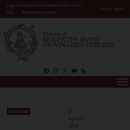
Skip
9 Agosto
Santa Teresa Benedetta della Croce
to
Orari S. Messe
2026
(Edith) Stein, vergine
content
Facebook
Instagram
X
YouTube
Feed
9
DIOCESANE
Agosto
2026