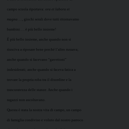
campo scuola riportava:
ora et labora et
magna
…., giochi serali dove tutti ritornavamo
bambini…. è più bello insieme!
É più bello insieme, anche quando non si
riusciva a riposare bene perché l’altro russava;
anche quando si facevano “gavettoni”
indesiderati; anche quando si faceva fatica a
trovare la propria roba tra il disordine e la
trascuratezza delle stanze. Anche quando i
ragazzi non ascoltavano.
Questa è stata la nostra vita di campo, un campo
di famiglia condiviso e voluto dal nostro parroco