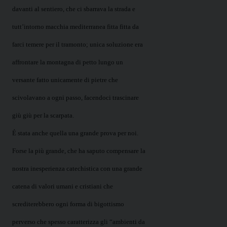
davanti al sentiero, che ci sbarrava la strada e
tutt’intorno macchia mediterranea fitta fitta da
farci temere per il tramonto; unica soluzione era
affrontare la montagna di petto lungo un
versante fatto unicamente di pietre che
scivolavano a ogni passo, facendoci trascinare
giù giù per la scarpata.
É stata anche quella una grande prova per noi.
Forse la più grande, che ha saputo compensare la
nostra inesperienza catechistica con una grande
catena di valori umani e cristiani che
screditerebbero ogni forma di bigottismo
perverso che spesso caratterizza gli “ambienti da