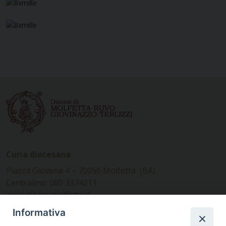
Curia diocesana
Piazza Giovene 4 – 70056 Molfetta (BA)
Centralino: 080 3374211
www.diocesimolfetta.it –
diocesimolfetta@pec.chiesacattolica.it
Informativa