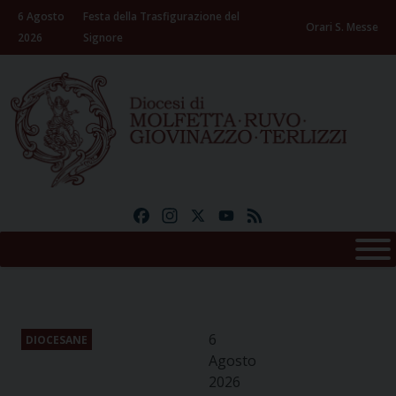
Skip
6 Agosto
Festa della Trasfigurazione del
to
Orari S. Messe
2026
Signore
content
Facebook
Instagram
X
YouTube
Feed
6
DIOCESANE
Agosto
2026