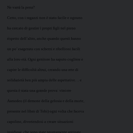
Ne varrà la pena?
Certo, con i ragazzi non è stato facile e ognuno
ha cercato di gestire i propri figli nel pieno
rispetto dell’altro, anche quando questi hanno
un po’ esagerato con scherzi e ribellioni facili
alla loro età. Ogni genitore ha saputo cogliere e
capire le difficoltà altrui, creando una rete di
solidarietà ben più ampia delle aspettative… e
questa è stata una grande prova: vincere
Asmodeo (il demone della gelosia e della morte,
presente nel libro di Tobi) ogni volta che faceva
capolino, divertendosi a creare situazioni
insidiose, che sono state prontamente arginate