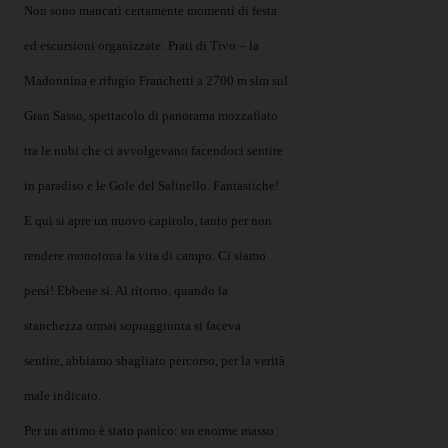
Non sono mancati certamente momenti di festa
ed escursioni organizzate: Prati di Tivo – la
Madonnina e rifugio Franchetti a
2700 m
slm sul
Gran Sasso, spettacolo di panorama mozzafiato
tra le nubi che ci avvolgevano facendoci sentire
in paradiso e le Gole del Salinello. Fantastiche!
E qui si apre un nuovo capitolo, tanto per non
rendere monotona la vita di campo. Ci siamo
persi! Ebbene si. Al ritorno, quando la
stanchezza ormai sopraggiunta si faceva
sentire,
abbiamo sbagliato percorso, per la verità
male indicato.
Per un attimo è stato panico: un enorme masso