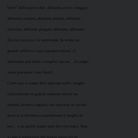
bene” delle parrocchie: abbiamo avuto coraggio,
abbiamo creduto, abbiamo aiutato, abbiamo
soccorso, abbiamo pregato, abbiamo, abbiamo.
Era Lui con noi e lo sentivamo. In serata un
grande sollievo e una consapevolezza: ci
sentivamo più uniti e complici tra noi…il campo
stava portando i suoi frutti!
Certo non ci siamo fatti mancare nulla: lunghe
chiacchierate in grandi camerate divise tra
uomini, donne e ragazzi, ore trascorse in cucina
dove ci si divertiva a manifestare il meglio di
noi… e in quello siamo stati davvero bravi. Non
a caso il sottotitolo del nostro opuscolo di