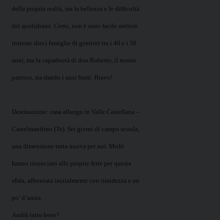
della propria realtà, ma la bellezza e le difficoltà
del quotidiano. Certo, non è stato facile mettere
insieme dieci famiglie di genitori tra i 40 e i 50
anni, ma la caparbietà di don Roberto, il nostro
parroco, sta dando i suoi frutti. Bravo!
Destinazione: casa albergo in Valle Castellana –
Castelmanfrino (Te). Sei giorni di campo scuola,
una dimensione tutta nuova per noi. Molti
hanno rinunciato alle proprie ferie per questa
sfida, affrontata inizialmente con timidezza e un
po’ d’ansia.
Andrà tutto bene?