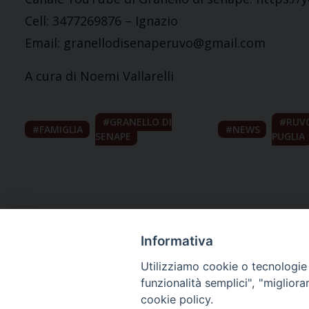
Cell: 3477269876 – Ignazio
Email: granellodisenaperuvo@gmail.com
A cura di Noemi Vallarelli
GRANELLO DI
RUV
FAMIGLIA
NEWS
SENAPE
PUGLIA
Informativa
Utilizziamo cookie o tecnologie s
funzionalità semplici", "miglior
cookie policy.