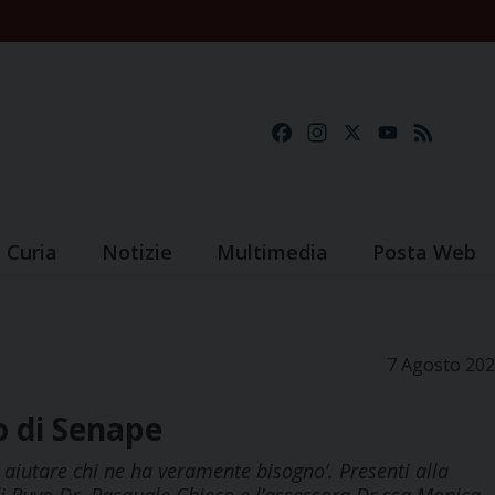
Facebook
Instagram
X
YouTube
Feed
Curia
Notizie
Multimedia
Posta Web
7 Agosto 20
o di Senape
d aiutare chi ne ha veramente bisogno’. Presenti alla