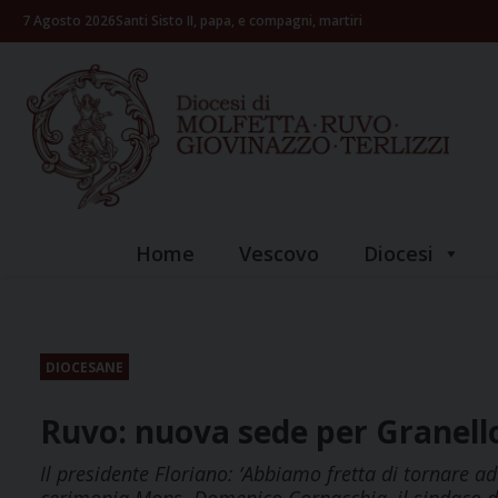
Skip
7 Agosto 2026
Santi Sisto II, papa, e compagni, martiri
to
content
Home
Vescovo
Diocesi
DIOCESANE
Ruvo: nuova sede per Granell
Il presidente Floriano: ‘Abbiamo fretta di tornare a