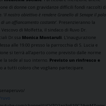
one di donne con gravidanze difficili fondi raccolti d
. ‘
Il nostro obiettivo è rendere Granello di Senape il polo
a di un affiancamento costante
’. Presenzieranno la
, Vescovo di Molfetta, il sindaco di Ruvo Dr.
ciali Dr.ssa
Monica Montaruli
. L’inaugurazione
essa alle 19.00 presso la parrocchia di S. Lucia e
one si terrà all’aperto come previsto dalle norme
re la sede al suo interno.
Previsto un rinfresco e
rto a tutti coloro che vogliano partecipare.
isenaperuvo/
/ruvo
://youtube.com/channel/UCVZQ2ao3qF10C74vpMZvxiw