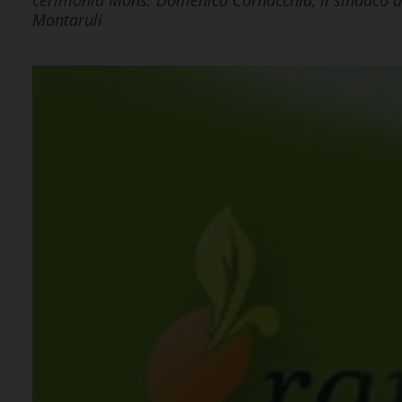
cerimonia Mons. Domenico Cornacchia, il sindaco di
Montaruli