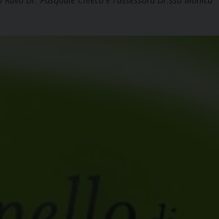
 Ruvo Dr. Pasquale Chieco e l’assessora Dr.ssa Monica