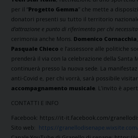
per il “
Progetto Gemma
” che mette a disposizi
donatori presenti su tutto il territorio nazionale
d’attrazione e punto di riferimento per chi necessit
cerimonia anche Mons.
Domenico Cornacchia
Pasquale Chieco
e l’assessore alle politiche so
prenderà il via con la celebrazione della Santa M
continuerà presso la nuova sede. La manifestazi
anti-Covid e, per chi vorrà, sarà possibile visita
accompagnamento musicale
. L’invito è ape
CONTATTI E INFO
Facebook: https://it-it.facebook.com/granellod
Sito web:
https://granellodisenape.wixsite.com
Canale YouTube di Granello di senape: https