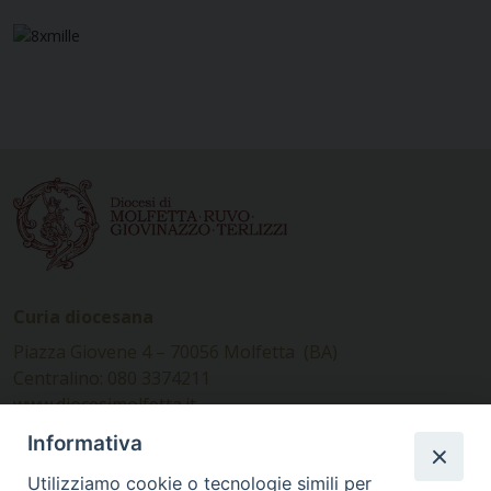
Curia diocesana
Piazza Giovene 4 – 70056 Molfetta (BA)
Centralino: 080 3374211
www.diocesimolfetta.it –
diocesimolfetta@pec.chiesacattolica.it
Informativa
Utilizziamo cookie o tecnologie simili per