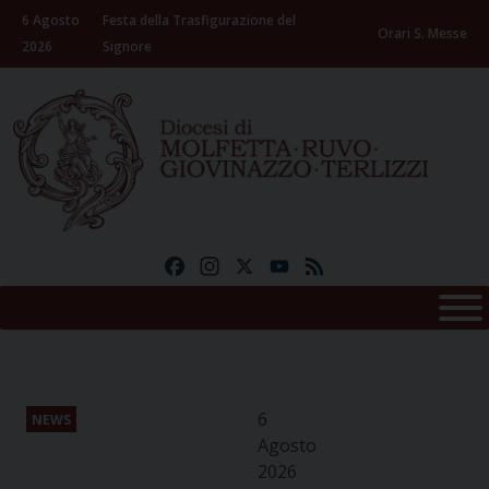
Skip
6 Agosto
Festa della Trasfigurazione del
to
Orari S. Messe
2026
Signore
content
Facebook
Instagram
X
YouTube
Feed
6
NEWS
Agosto
2026