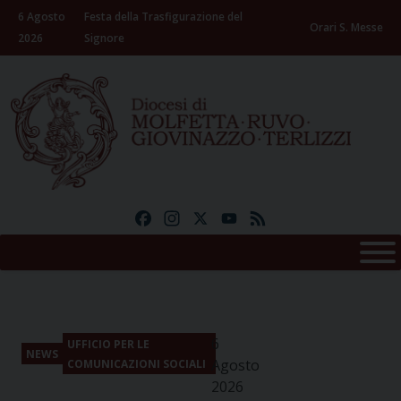
Skip
6 Agosto
Festa della Trasfigurazione del
to
Orari S. Messe
2026
Signore
content
Facebook
Instagram
X
YouTube
Feed
6
UFFICIO PER LE
NEWS
Agosto
COMUNICAZIONI SOCIALI
2026