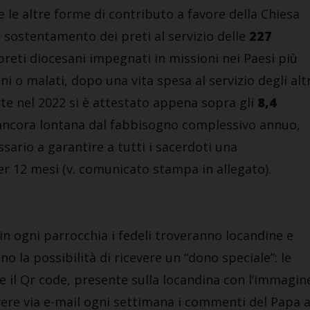
 le altre forme di contributo a favore della Chiesa
 sostentamento dei preti al servizio delle
227
reti diocesani impegnati in missioni nei Paesi più
i o malati, dopo una vita spesa al servizio degli altr
rte nel 2022 si è attestato appena sopra gli
8,4
ra ancora lontana dal fabbisogno complessivo annuo,
sario a garantire a tutti i sacerdoti una
er 12 mesi (v. comunicato stampa in allegato).
in ogni parrocchia i fedeli troveranno locandine e
o la possibilità di ricevere un “dono speciale”: le
e il Qr code, presente sulla locandina con l’immagin
evere via e-mail ogni settimana i commenti del Papa a