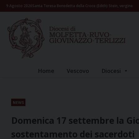
Skip
9 Agosto 2026
Santa Teresa Benedetta della Croce (Edith) Stein, vergine
to
content
Home
Vescovo
Diocesi
NEWS
Domenica 17 settembre la Gio
sostentamento dei sacerdoti