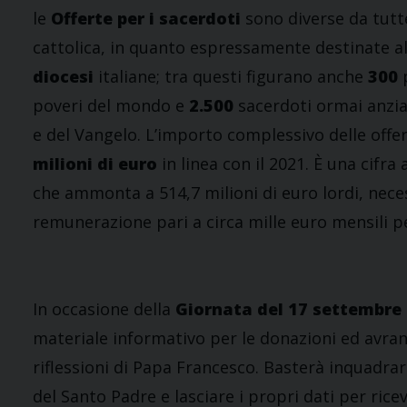
le
Offerte per i sacerdoti
sono diverse da tutte
cattolica, in quanto espressamente destinate al
diocesi
italiane; tra questi figurano anche
300
p
poveri del mondo e
2.500
sacerdoti ormai anzian
e del Vangelo. L’importo complessivo delle offe
milioni di euro
in linea con il 2021. È una cif
che ammonta a 514,7 milioni di euro lordi, neces
remunerazione pari a circa mille euro mensili p
In occasione della
Giornata del 17 settembre
materiale informativo per le donazioni ed avrann
riflessioni di Papa Francesco. Basterà inquadrar
del Santo Padre e lasciare i propri dati per ric