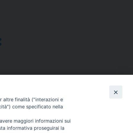
altre finalità ("interazioni e
cità") come specificato nella
SEGUICI SU
 avere maggiori informazioni sui
sta informativa proseguirai la
Facebook
Instagram
X
YouTube
Feed