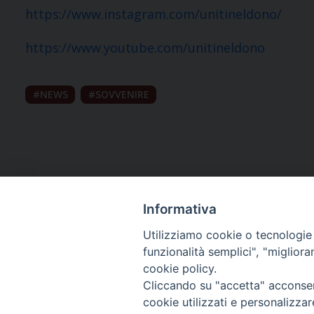
https://www.instagram.com/unitineldono/
https://www.youtube.com/unitineldono
NEWS
SOVVENIRE
Informativa
Utilizziamo cookie o tecnologie s
funzionalità semplici", "miglior
cookie policy.
Curia diocesana
Cliccando su "accetta" acconsent
cookie utilizzati e personalizza
Piazza Giovene 4 – 70056 Molfetta (BA)