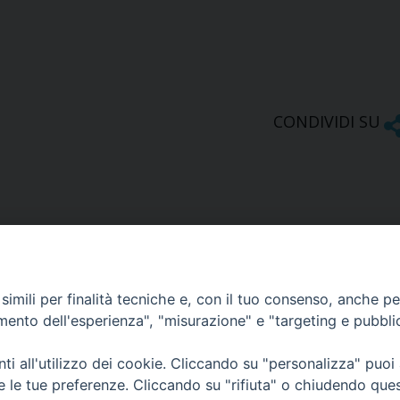
CONDIVIDI SU
imili per finalità tecniche e, con il tuo consenso, anche per 
amento dell'esperienza", "misurazione" e "targeting e pubbli
Ufficio Comunicazioni sociali
i all'utilizzo dei cookie. Cliccando su "personalizza" puoi
re le tue preferenze. Cliccando su "rifiuta" o chiudendo que
Piazza Giovene 4 – 70056 Molfetta (BA)