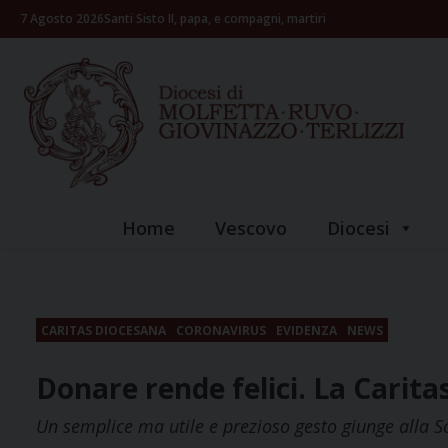
Skip
7 Agosto 2026
Santi Sisto II, papa, e compagni, martiri
to
content
Home
Vescovo
Diocesi
CARITAS DIOCESANA
CORONAVIRUS
EVIDENZA
NEWS
Donare rende felici. La Carita
Un semplice ma utile e prezioso gesto giunge alla 