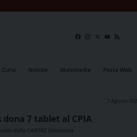
Facebook
Instagram
X
YouTube
Feed
Curia
Notizie
Multimedia
Posta Web
7 Agosto 20
s dona 7 tablet al CPIA
Scuola dalla CARITAS Diocesana