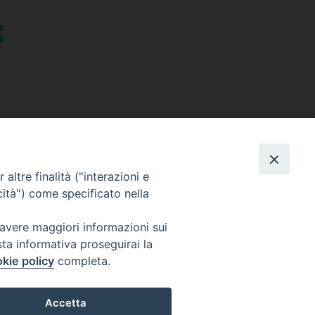
altre finalità ("interazioni e
cità") come specificato nella
SEGUICI SU
 avere maggiori informazioni sui
sta informativa proseguirai la
Facebook
Instagram
X
YouTube
Feed
kie policy
completa.
Accetta