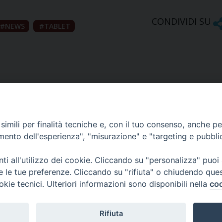
CONDIVIDI SU
NEWS
TABLET
imili per finalità tecniche e, con il tuo consenso, anche per 
amento dell'esperienza", "misurazione" e "targeting e pubbli
Ufficio Comunicazioni sociali
i all'utilizzo dei cookie. Cliccando su "personalizza" puoi
re le tue preferenze. Cliccando su "rifiuta" o chiudendo que
Piazza Giovene 4 – 70056 Molfetta (BA)
okie tecnici. Ulteriori informazioni sono disponibili nella
coo
comunicazionisociali@diocesimolfetta.it
ica.it
Rifiuta