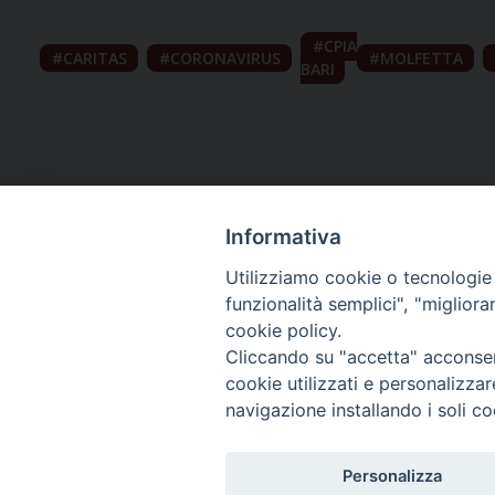
CPIA
CARITAS
CORONAVIRUS
MOLFETTA
BARI
Informativa
Utilizziamo cookie o tecnologie s
funzionalità semplici", "miglior
cookie policy.
Curia diocesana
Cliccando su "accetta" acconsent
cookie utilizzati e personalizza
Piazza Giovene 4 – 70056 Molfetta (BA)
navigazione installando i soli co
Centralino: 080 3374211
www.diocesimolfetta.it – diocesimolfetta@pec.chiesacattol
Personalizza