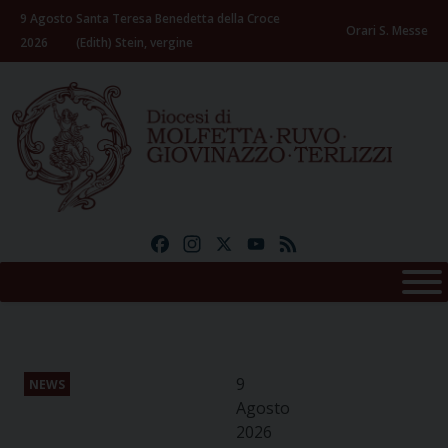
Skip
9 Agosto
Santa Teresa Benedetta della Croce
to
Orari S. Messe
2026
(Edith) Stein, vergine
content
Facebook
Instagram
X
YouTube
Feed
9
NEWS
Agosto
2026