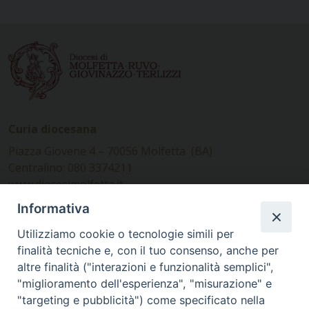
Curia diocesana
Piazza Giovene 4 – 70056 Molfetta (BA)
Centralino: 080 3374211
www.diocesimolfetta.it –
diocesimolfetta@pec.chiesacattolica.it
Informativa
Utilizziamo cookie o tecnologie simili per
Ufficio Comunicazioni sociali
finalità tecniche e, con il tuo consenso, anche per
altre finalità ("interazioni e funzionalità semplici",
Piazza Giovene 4 – 70056 Molfetta (BA)
"miglioramento dell'esperienza", "misurazione" e
comunicazionisociali@diocesimolfetta.it
"targeting e pubblicità") come specificato nella