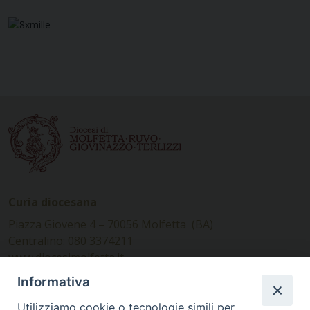
Curia diocesana
Piazza Giovene 4 – 70056 Molfetta (BA)
Centralino: 080 3374211
www.diocesimolfetta.it –
diocesimolfetta@pec.chiesacattolica.it
Informativa
Utilizziamo cookie o tecnologie simili per