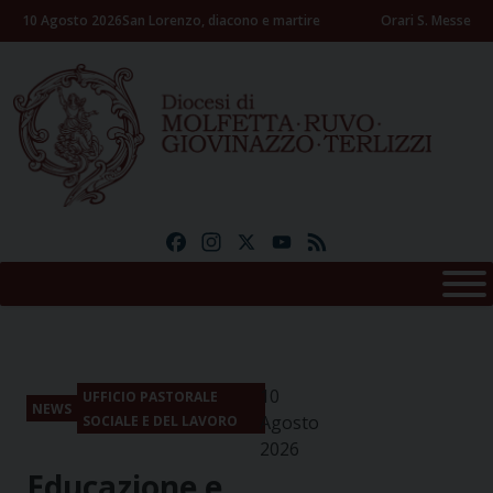
Skip
10 Agosto 2026
San Lorenzo, diacono e martire
Orari S. Messe
to
content
Facebook
Instagram
X
YouTube
Feed
10
UFFICIO PASTORALE
NEWS
Agosto
SOCIALE E DEL LAVORO
2026
Educazione e