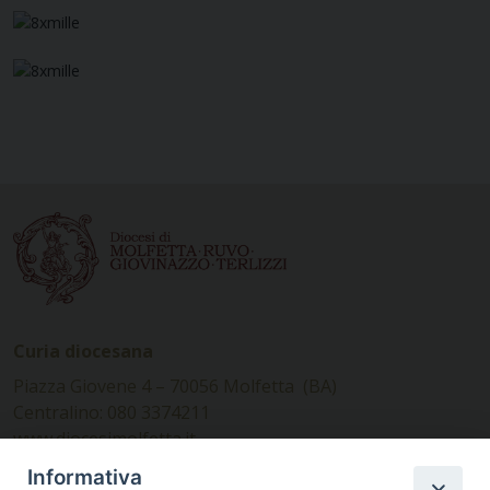
Curia diocesana
Piazza Giovene 4 – 70056 Molfetta (BA)
Centralino: 080 3374211
www.diocesimolfetta.it –
diocesimolfetta@pec.chiesacattolica.it
Informativa