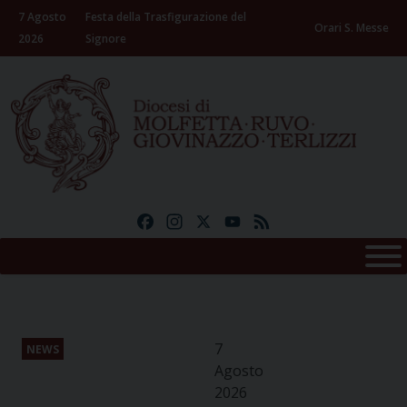
Skip
7 Agosto
Festa della Trasfigurazione del
to
Orari S. Messe
2026
Signore
content
Facebook
Instagram
X
YouTube
Feed
7
NEWS
Agosto
2026