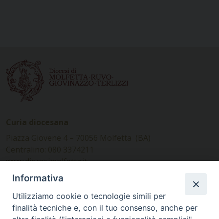
Curia diocesana
Piazza Giovene 4 – 70056 Molfetta (BA)
Centralino: 080 3374211
www.diocesimolfetta.it –
diocesimolfetta@pec.chiesacattolica.it
Informativa
Utilizziamo cookie o tecnologie simili per
Ufficio Comunicazioni sociali
finalità tecniche e, con il tuo consenso, anche per