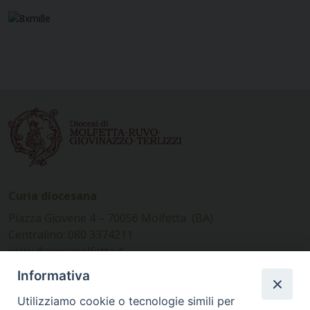
Curia diocesana
Piazza Giovene 4 – 70056 Molfetta (BA)
Centralino: 080 3374211
www.diocesimolfetta.it –
diocesimolfetta@pec.chiesacattolica.it
Informativa
Utilizziamo cookie o tecnologie simili per