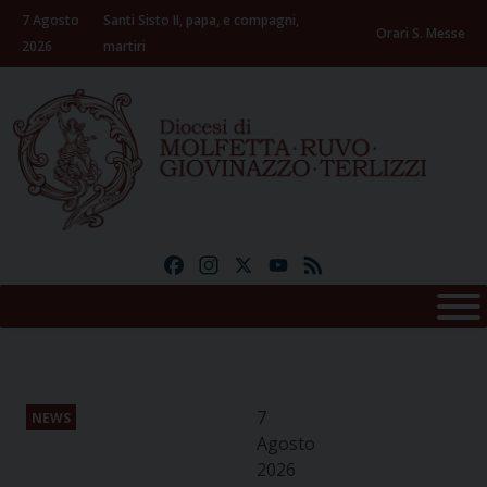
Skip
7 Agosto
Santi Sisto II, papa, e compagni,
to
Orari S. Messe
2026
martiri
content
Facebook
Instagram
X
YouTube
Feed
7
NEWS
Agosto
2026