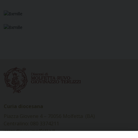
Curia diocesana
Piazza Giovene 4 – 70056 Molfetta (BA)
Centralino: 080 3374211
www.diocesimolfetta.it –