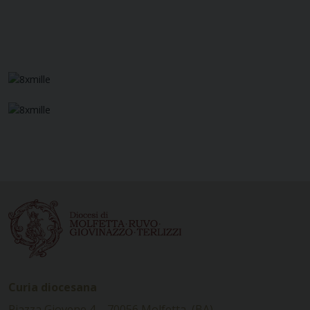
Curia diocesana
Piazza Giovene 4 – 70056 Molfetta (BA)