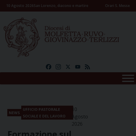
Skip
10 Agosto 2026
San Lorenzo, diacono e martire
Orari S. Messe
to
content
Facebook
Instagram
X
YouTube
Feed
10
UFFICIO PASTORALE
NEWS
Agosto
SOCIALE E DEL LAVORO
2026
Formazione sul