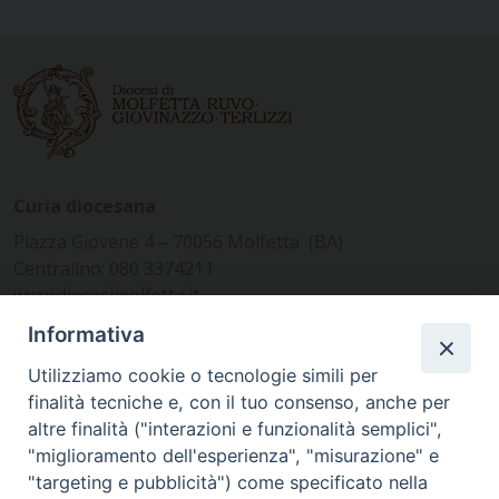
Curia diocesana
Piazza Giovene 4 – 70056 Molfetta (BA)
Centralino: 080 3374211
www.diocesimolfetta.it –
diocesimolfetta@pec.chiesacattolica.it
Informativa
Utilizziamo cookie o tecnologie simili per
Ufficio Comunicazioni sociali
finalità tecniche e, con il tuo consenso, anche per
altre finalità ("interazioni e funzionalità semplici",
Piazza Giovene 4 – 70056 Molfetta (BA)
"miglioramento dell'esperienza", "misurazione" e
comunicazionisociali@diocesimolfetta.it
"targeting e pubblicità") come specificato nella