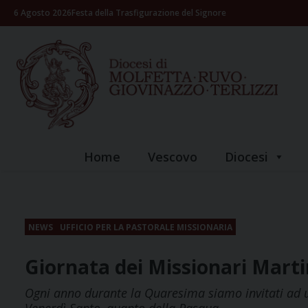
Skip
6 Agosto 2026
Festa della Trasfigurazione del Signore
to
content
Home
Vescovo
Diocesi
NEWS
UFFICIO PER LA PASTORALE MISSIONARIA
Giornata dei Missionari Marti
Ogni anno durante la Quaresima siamo invitati ad u