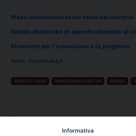
Video-testimonianze sul tema del martirio
Schede didattiche di approfondimento ai vi
Strumenti per l’animazione e la preghiera
fonte: missioitalia.it
MISSIO ITALIA
MISSIONARI MARTIRI
NEWS
Informativa