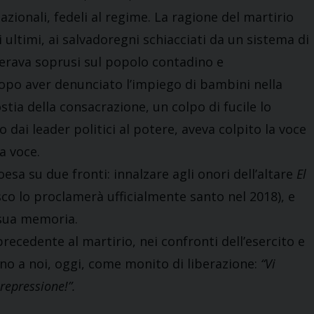
zionali, fedeli al regime. La ragione del martirio
i ultimi, ai salvadoregni schiacciati da un sistema di
erava soprusi sul popolo contadino e
opo aver denunciato l’impiego di bambini nella
tia della consacrazione, un colpo di fucile lo
o dai leader politici al potere, aveva colpito la voce
va voce.
esa su due fronti: innalzare agli onori dell’altare
El
co lo proclamerà ufficialmente santo nel 2018), e
 sua memoria.
precedente al martirio, nei confronti dell’esercito e
 fino a noi, oggi, come monito di liberazione:
“Vi
 repressione!”.