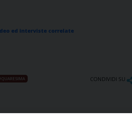
deo ed interviste correlate
CONDIVIDI SU
QUARESIMA