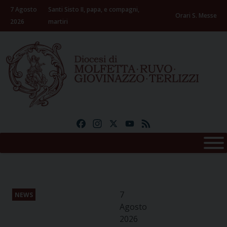
Skip
7 Agosto
Santi Sisto II, papa, e compagni,
to
Orari S. Messe
2026
martiri
content
Facebook
Instagram
X
YouTube
Feed
7
NEWS
Agosto
2026