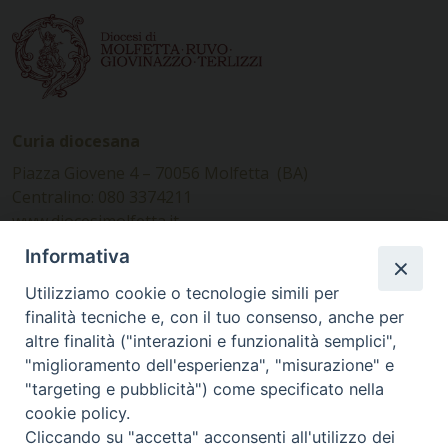
Curia diocesana
Piazza Giovene 4 – 70056 Molfetta (BA)
Centralino: 080 3374211
www.diocesimolfetta.it –
diocesimolfetta@pec.chiesacattolica.it
Informativa
Utilizziamo cookie o tecnologie simili per
Ufficio Comunicazioni sociali
finalità tecniche e, con il tuo consenso, anche per
altre finalità ("interazioni e funzionalità semplici",
Piazza Giovene 4 – 70056 Molfetta (BA)
"miglioramento dell'esperienza", "misurazione" e
comunicazionisociali@diocesimolfetta.it
"targeting e pubblicità") come specificato nella
cookie policy.
Cliccando su "accetta" acconsenti all'utilizzo dei
SEGUICI SU