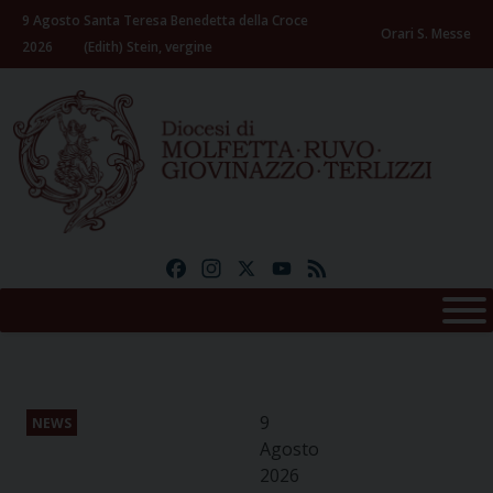
Skip
9 Agosto
Santa Teresa Benedetta della Croce
to
Orari S. Messe
2026
(Edith) Stein, vergine
content
Facebook
Instagram
X
YouTube
Feed
9
NEWS
Agosto
2026