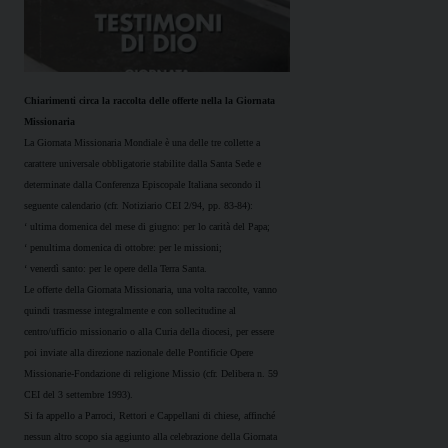
Chiarimenti circa la raccolta delle offerte nella la Giornata
Missionaria
La Giornata Missionaria Mondiale è una delle tre collette a
carattere universale obbligatorie stabilite dalla Santa Sede e
determinate dalla Conferenza Episcopale Italiana secondo il
seguente calendario (cfr. Notiziario CEI 2/94, pp. 83-84):
‘ ultima domenica del mese di giugno: per lo carità del Papa;
‘ penultima domenica di ottobre: per le missioni;
‘ venerdì santo: per le opere della Terra Santa.
Le offerte della Giornata Missionaria, una volta raccolte, vanno
quindi trasmesse integralmente e con sollecitudine al
centro/ufficio missionario o alla Curia della diocesi, per essere
poi inviate alla direzione nazionale delle Pontificie Opere
Missionarie-Fondazione di religione Missio (cfr. Delibera n. 59
CEI del 3 settembre 1993).
Si fa appello a Parroci, Rettori e Cappellani di chiese, affinché
nessun altro scopo sia aggiunto alla celebrazione della Giornata