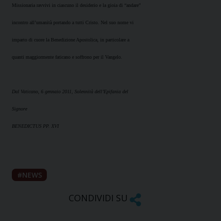
Missionaria ravvivi in ciascuno il desiderio e la gioia di “andare”
incontro all’umanità portando a tutti Cristo. Nel suo nome vi
imparto di cuore la Benedizione Apostolica, in particolare a
quanti maggiormente faticano e soffrono per il Vangelo.
Dal Vaticano, 6 gennaio 2011, Solennità dell’Epifania del
Signore
BENEDICTUS PP. XVI
NEWS
CONDIVIDI SU