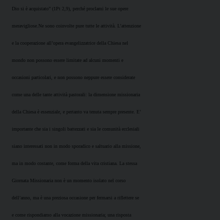
Dio si è acquistato” (1Pt 2,9), perché proclami le sue opere
meravigliose.Ne sono coinvolte pure tutte le attività. L’attenzione
e la cooperazione all’opera evangelizzatrice della Chiesa nel
mondo non possono essere limitate ad alcuni momenti e
occasioni particolari, e non possono neppure essere considerate
come una delle tante attività pastorali: la dimensione missionaria
della Chiesa è essenziale, e pertanto va tenuta sempre presente. E’
importante che sia i singoli battezzati e sia le comunità ecclesiali
siano interessati non in modo sporadico e saltuario alla missione,
ma in modo costante, come forma della vita cristiana. La stessa
Giornata Missionaria non è un momento isolato nel corso
dell’anno, ma è una preziosa occasione per fermarsi a riflettere se
e come rispondiamo alla vocazione missionaria; una risposta