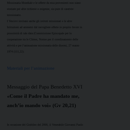
Missionaria Mondiale e le offerte da essa provenienti non siano
stornate per altre richieste o esigenze, sia pure di carattere
missionario.
I Vescovi invitano anche gli istituti missionari e le altre
Istituzioni ad astenersi dal raccogliere offerte in proprio favore in
prossimità di tale data (Commissione Episcopale per lo
cooperazione tra le Chiese, Norme per il coordinamento delle
attività e per l’animazione missionaria delle diocesi, 27 marzo
1974 (111,22).
Materiali per l’animazione
Messaggio del Papa Benedetto XVI
«Come il Padre ha mandato me,
anch’io mando voi» (Gv 20,21)
In occasione del Giubileo del 2000, il Venerabile Giovanni Paolo