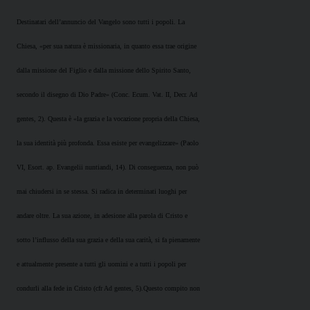
Destinatari dell’annuncio del Vangelo sono tutti i popoli. La
Chiesa, «per sua natura è missionaria, in quanto essa trae origine
dalla missione del Figlio e dalla missione dello Spirito Santo,
secondo il disegno di Dio Padre» (Conc. Ecum. Vat. II, Decr. Ad
gentes, 2). Questa è «la grazia e la vocazione propria della Chiesa,
la sua identità più profonda. Essa esiste per evangelizzare» (Paolo
VI, Esort. ap. Evangelii nuntiandi, 14). Di conseguenza, non può
mai chiudersi in se stessa. Si radica in determinati luoghi per
andare oltre. La sua azione, in adesione alla parola di Cristo e
sotto l’influsso della sua grazia e della sua carità, si fa pienamente
e attualmente presente a tutti gli uomini e a tutti i popoli per
condurli alla fede in Cristo (cfr Ad gentes, 5).Questo compito non