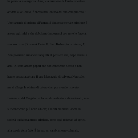
ha perso la sua urgenza. Anzi, «la missione di Cristo redentore,
affidata alla Chiesa, è ancora ben lontana dal suo compimento ‘
Uno sguardo d’insieme all’umanità dimostra che tale missione è
ancora agli inizi e che dobbiamo impegnarci con tutte le forze al
suo servizio» (Giovanni Paolo II, Enc. Redemptoris missio, 1).
Non possiamo rimanere tranquilli al pensiero che, dopo duemila
anni, ci sono ancora popoli che non conoscono Cristo e non
hanno ancora ascoltato il suo Messaggio di salvezza.Non solo;
ma si allarga la schiera di coloro che, pur avendo ricevuto
l’annuncio del Vangelo, lo hanno dimenticato e abbandonato, non
si riconoscono più nella Chiesa; e molti ambienti, anche in
società tradizionalmente cristiane, sono oggi refrattari ad aprirsi
alla parola della fede. È in atto un cambiamento culturale,