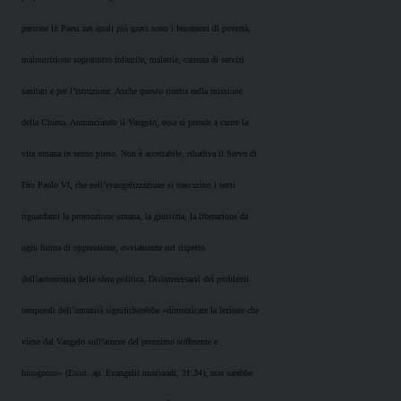
persone in Paesi nei quali più gravi sono i fenomeni di povertà,
malnutrizione soprattutto infantile, malattie, carenza di servizi
sanitari e per l’istruzione. Anche questo rientra nella missione
della Chiesa. Annunciando il Vangelo, essa si prende a cuore la
vita umana in senso pieno. Non è accettabile, ribadiva il Servo di
Dio Paolo VI, che nell’evangelizzazione si trascurino i temi
riguardanti la promozione umana, la giustizia, la liberazione da
ogni forma di oppressione, ovviamente nel rispetto
dell’autonomia della sfera politica. Disinteressarsi dei problemi
temporali dell’umanità significherebbe «dimenticare la lezione che
viene dal Vangelo sull’amore del prossimo sofferente e
bisognoso» (Esort. ap. Evangelii nuntiandi, 31.34); non sarebbe