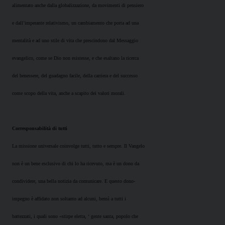
alimentato anche dalla globalizzazione, da movimenti di pensiero
e dall’imperante relativismo, un cambiamento che porta ad una
mentalità e ad uno stile di vita che prescindono dal Messaggio
evangelico, come se Dio non esistesse, e che esaltano la ricerca
del benessere, del guadagno facile, della carriera e del successo
come scopo della vita, anche a scapito dei valori morali.
Corresponsabilità di tutti
La missione universale coinvolge tutti, tutto e sempre. Il Vangelo
non è un bene esclusivo di chi lo ha ricevuto, ma è un dono da
condividere, una bella notizia da comunicare. E questo dono-
impegno è affidato non soltanto ad alcuni, bensì a tutti i
battezzati, i quali sono «stirpe eletta, ‘ gente santa, popolo che