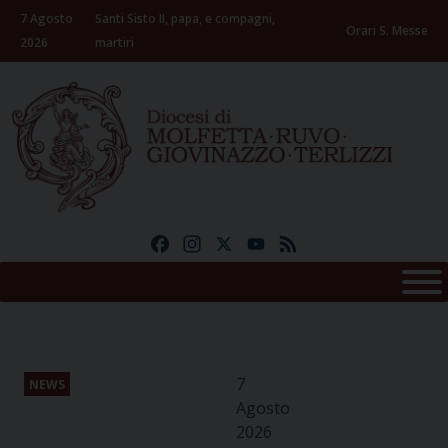
Skip
7 Agosto
Santi Sisto II, papa, e compagni,
to
Orari S. Messe
2026
martiri
content
Facebook
Instagram
X
YouTube
Feed
7
NEWS
Agosto
2026