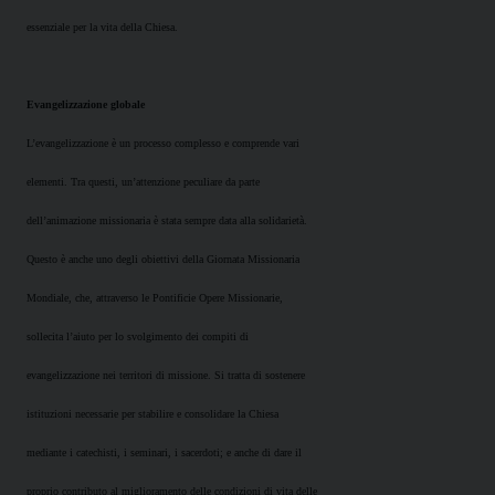
essenziale per la vita della Chiesa.
Evangelizzazione globale
L’evangelizzazione è un processo complesso e comprende vari
elementi. Tra questi, un’attenzione peculiare da parte
dell’animazione missionaria è stata sempre data alla solidarietà.
Questo è anche uno degli obiettivi della Giornata Missionaria
Mondiale, che, attraverso le Pontificie Opere Missionarie,
sollecita l’aiuto per lo svolgimento dei compiti di
evangelizzazione nei territori di missione. Si tratta di sostenere
istituzioni necessarie per stabilire e consolidare la Chiesa
mediante i catechisti, i seminari, i sacerdoti; e anche di dare il
proprio contributo al miglioramento delle condizioni di vita delle