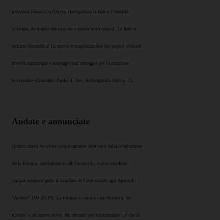
missione rinnova la Chiesa, rinvigorisce la fede e l’identità
cristiana, dà nuovo entusiasmo e nuove motivazioni. La fede si
rafforza donandola! La nuova evangelizzazione dei popoli cristiani
troverà ispirazione e sostegno nell’impegno per la missione
universale» (Giovanni Paolo II, Enc. Redemptoris missio, 2).
Andate e annunciate
Questo obiettivo viene continuamente ravvivato dalla celebrazione
della liturgia, specialmente dell’Eucaristia, che si conclude
sempre riecheggiando il mandato di Gesù risorto agli Apostoli:
“Andate'” (Mt 28,19). La liturgia è sempre una chiamata ‘dal
mondo’ e un nuovo invio ‘nel mondo’ per testimoniare ciò che si