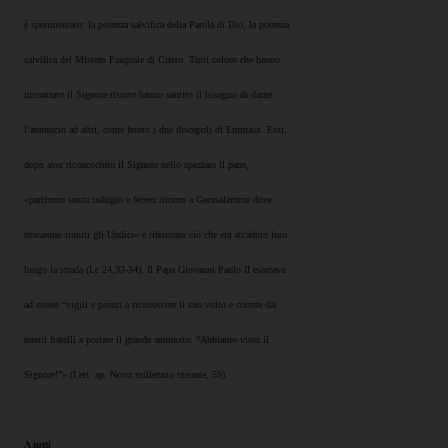
è sperimentato: la potenza salvifica della Parola di Dio, la potenza
salvifica del Mistero Pasquale di Cristo. Tutti coloro che hanno
incontrato il Signore risorto hanno sentito il bisogno di darne
l’annuncio ad altri, come fecero i due discepoli di Emmaus. Essi,
dopo aver riconosciuto il Signore nello spezzare il pane,
«partirono senza indugio e fecero ritorno a Gerusalemme dove
trovarono riuniti gli Undici» e riferirono ciò che era accaduto loro
lungo la strada (Lc 24,33-34). Il Papa Giovanni Paolo II esortava
ad essere “vigili e pronti a riconoscere il suo volto e correre dai
nostri fratelli a portare il grande annunzio: “Abbiamo visto il
Signore!”» (Lett. ap. Novo millennio ineunte, 59).
A tutti