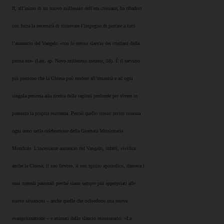
II, all’inizio di un nuovo millennio dell’era cristiana, ha ribadito
con forza la necessità di rinnovare l’impegno di portare a tutti
l’annuncio del Vangelo «con lo stesso slancio dei cristiani della
prima ora» (Lett. ap. Novo millennio ineunte, 58). È il servizio
più prezioso che la Chiesa può rendere all’umanità e ad ogni
singola persona alla ricerca delle ragioni profonde per vivere in
pienezza la propria esistenza. Perciò quello stesso invito risuona
ogni anno nella celebrazione della Giornata Missionaria
Mondiale. L’incessante annuncio del Vangelo, infatti, vivifica
anche la Chiesa, il suo fervore, il suo spirito apostolico, rinnova i
suoi metodi pastorali perché siano sempre più appropriati alle
nuove situazioni – anche quelle che richiedono una nuova
evangelizzazione – e animati dallo slancio missionario: «La