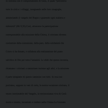
in sintonia con il comportamento di Gesù, il quale “percorreva
tutte le città e i villaggi, insegnando nelle loro sinagoghe,
annunciando il vangelo del Regno e guarendo ogni malattia e
infermità” (Mt 9,35).Così, attraverso la partecipazione
corresponsabile alla missione della Chiesa, il cristiano diventa
costruttore della comunione, della pace, della solidarietà che
Cristo ci ha donato, e collabora alla realizzazione del piano
salvifico di Dio per tutta l’umanità. Le sfide che questa incontra,
chiamano i cristiani a camminare insieme agli altri, e la missione
è parte integrante di questo cammino con tutti. In essa noi
portiamo, seppure in vasi di creta, la nostra vocazione cristiana, il
tesoro inestimabile del Vangelo, la testimonianza viva di Gesù
morto e risorto, incontrato e creduto nella Chiesa.La Giornata