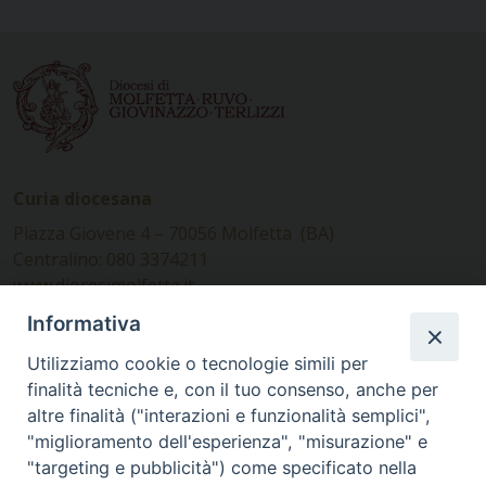
Curia diocesana
Piazza Giovene 4 – 70056 Molfetta (BA)
Centralino: 080 3374211
www.diocesimolfetta.it –
diocesimolfetta@pec.chiesacattolica.it
Informativa
Utilizziamo cookie o tecnologie simili per
Ufficio Comunicazioni sociali
finalità tecniche e, con il tuo consenso, anche per
altre finalità ("interazioni e funzionalità semplici",
Piazza Giovene 4 – 70056 Molfetta (BA)
"miglioramento dell'esperienza", "misurazione" e
comunicazionisociali@diocesimolfetta.it
"targeting e pubblicità") come specificato nella