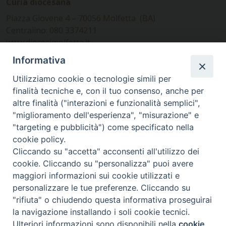
Curia diocesana
Piazza Giovene 4 – 70056 Molfetta (BA)
Centralino: 080 3374211
www.diocesimolfetta.it –
diocesimolfetta@pec.chiesacattolica.it
Informativa
Utilizziamo cookie o tecnologie simili per
Ufficio Comunicazioni sociali
finalità tecniche e, con il tuo consenso, anche per
altre finalità ("interazioni e funzionalità semplici",
Piazza Giovene 4 – 70056 Molfetta (BA)
"miglioramento dell'esperienza", "misurazione" e
comunicazionisociali@diocesimolfetta.it
"targeting e pubblicità") come specificato nella
cookie policy.
Cliccando su "accetta" acconsenti all'utilizzo dei
SEGUICI SU
cookie. Cliccando su "personalizza" puoi avere
Facebook
Instagram
X
YouTube
Feed
maggiori informazioni sui cookie utilizzati e
personalizzare le tue preferenze. Cliccando su
Privacy Policy - trasparenza
"rifiuta" o chiudendo questa informativa proseguirai
la navigazione installando i soli cookie tecnici.
© 2016 - 2026 Diocesi Molfetta Ruvo Giovinazzo Terlizzi
Ulteriori informazioni sono disponibili nella
cookie
Preferenze Cookie