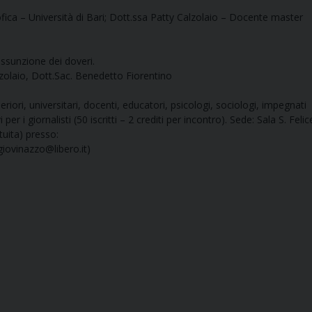
ica – Università di Bari; Dott.ssa Patty Calzolaio – Docente master
’assunzione dei doveri.
lzolaio, Dott.Sac. Benedetto Fiorentino
eriori, universitari, docenti, educatori, psicologi, sociologi, impegnati
er i giornalisti (50 iscritti – 2 crediti per incontro). Sede: Sala S. Felic
tuita) presso:
giovinazzo@libero.it)