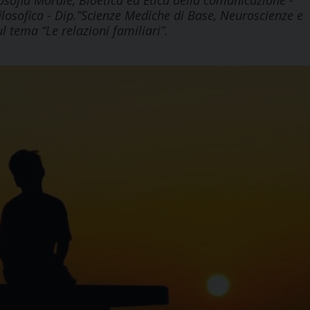
losofia Morale, Bioetica ed Etica della comunicazione -
filosofica - Dip.”Scienze Mediche di Base, Neuroscienze e
 tema “Le relazioni familiari”.