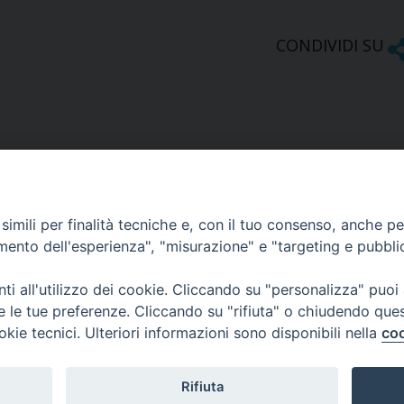
CONDIVIDI SU
imili per finalità tecniche e, con il tuo consenso, anche per 
amento dell'esperienza", "misurazione" e "targeting e pubbli
Ufficio Comunicazioni sociali
i all'utilizzo dei cookie. Cliccando su "personalizza" puoi
re le tue preferenze. Cliccando su "rifiuta" o chiudendo que
Piazza Giovene 4 – 70056 Molfetta (BA)
okie tecnici. Ulteriori informazioni sono disponibili nella
coo
comunicazionisociali@diocesimolfetta.it
ica.it
Rifiuta