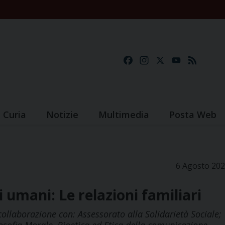
Facebook
Instagram
X
YouTube
Feed
Curia
Notizie
Multimedia
Posta Web
6 Agosto 20
i umani: Le relazioni familiari
collaborazione con: Assessorato alla Solidarietà Sociale;