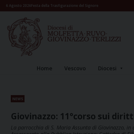
Skip
6 Agosto 2026
Festa della Trasfigurazione del Signore
to
content
Home
Vescovo
Diocesi
NEWS
Giovinazzo: 11°corso sui diritt
La parrocchia di S. Maria Assunta di Giovinazzo, in 