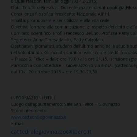
6 Quali relazioni familiari oggi? (02-12-2015)
Dott. Teodoro Brescia – Docente master di Antropologia Filosof
Consulenza filosofica Presidente Nazionale AIPHI.
Finalità: promuovere e sensibilizzare alla vita civile.
Obiettivi: formare alla comunicazione, al rispetto dei diritti e all
Comitato scientifico: Prof. Francesco Bellino, Prof.ssa Patty Ca
Segreteria: Anna Teresa Milillo, Patty Calzolaio.
Destinatari: giornalisti, studenti dell’ultimo anno delle scuole sup
nel volontariato. Gli incontri saranno validi come crediti formativi p
– Piazza S. Felice – dalle ore 19,00 alle ore 21,15. Iscrizione (gra
Parrocchia Concattedrale – Giovinazzo /o via e-mail (cattedrale
dal 10 al 20 ottobre 2015 – ore 19,30-20,30.
INFORMAZIONI UTILI
Luogo dell'appuntamento: Sala San Felice – Giovinazzo
Sito di riferimento:
www.cattedralegiovinazzo.it
E-mail:
cattedralegiovinazzo@libero.it