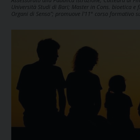
Assessorato alla Pubblica Istruzione; Cattedra di Fi
Università Studi di Bari; Master in Cons. bioetica e 
Organi di Senso”; promuove l’11° corso formativo sul