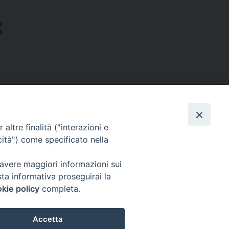
altre finalità ("interazioni e
cità") come specificato nella
SEGUICI SU
 avere maggiori informazioni sui
sta informativa proseguirai la
Facebook
Instagram
X
YouTube
Feed
kie policy
completa.
Accetta