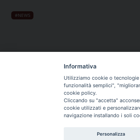
NEWS
Informativa
Utilizziamo cookie o tecnologie s
funzionalità semplici", "miglior
cookie policy.
Curia diocesana
Cliccando su "accetta" acconsent
cookie utilizzati e personalizza
Piazza Giovene 4 – 70056 Molfetta (BA)
navigazione installando i soli co
Centralino: 080 3374211
www.diocesimolfetta.it – diocesimolfetta@pec.chiesacattol
Personalizza