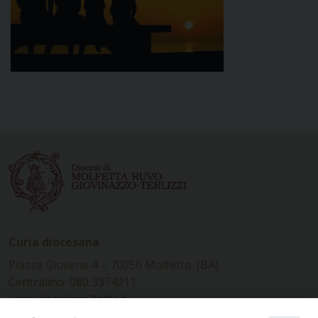
Curia diocesana
Piazza Giovene 4 – 70056 Molfetta (BA)
Centralino: 080 3374211
www.diocesimolfetta.it –
diocesimolfetta@pec.chiesacattolica.it