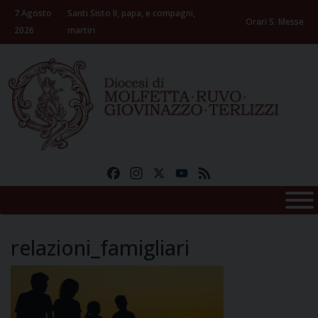
Skip
7 Agosto
Santi Sisto II, papa, e compagni,
to
Orari S. Messe
2026
martiri
content
Facebook
Instagram
X
YouTube
Feed
relazioni_famigliari