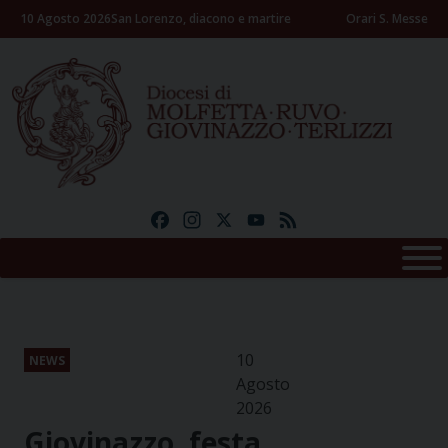
Skip
10 Agosto 2026
San Lorenzo, diacono e martire
Orari S. Messe
to
content
Facebook
Instagram
X
YouTube
Feed
10
NEWS
Agosto
2026
Giovinazzo, festa