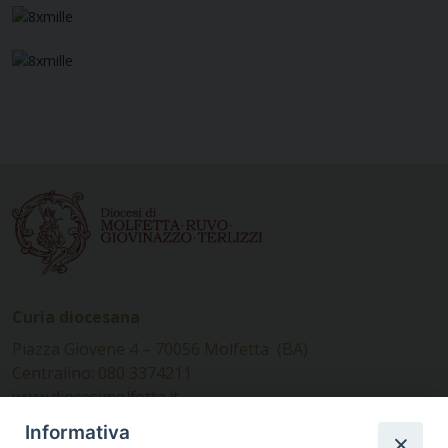
Curia diocesana
Piazza Giovene 4 – 70056 Molfetta (BA)
Centralino: 080 3374211
www.diocesimolfetta.it –
diocesimolfetta@pec.chiesacattolica.it
Informativa