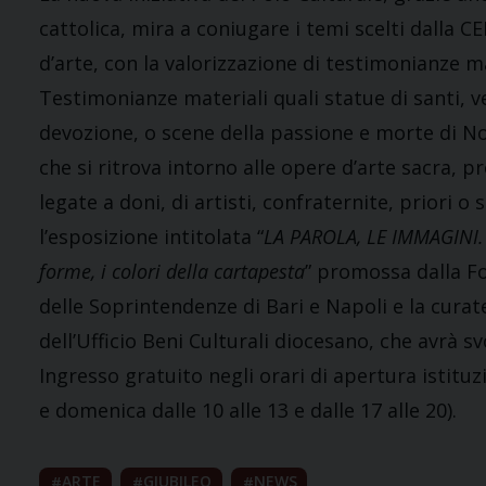
cattolica, mira a coniugare i temi scelti dalla C
d’arte, con la valorizzazione di testimonianze ma
Testimonianze materiali quali statue di santi, v
devozione, o scene della passione e morte di 
che si ritrova intorno alle opere d’arte sacra, p
legate a doni, di artisti, confraternite, priori 
l’esposizione intitolata “
LA PAROLA, LE IMMAGINI. It
forme, i colori della cartapesta
” promossa dalla F
delle Soprintendenze di Bari e Napoli e la curat
dell’Ufficio Beni Culturali diocesano, che avrà
Ingresso gratuito negli orari di apertura istituz
e domenica dalle 10 alle 13 e dalle 17 alle 20).
ARTE
GIUBILEO
NEWS