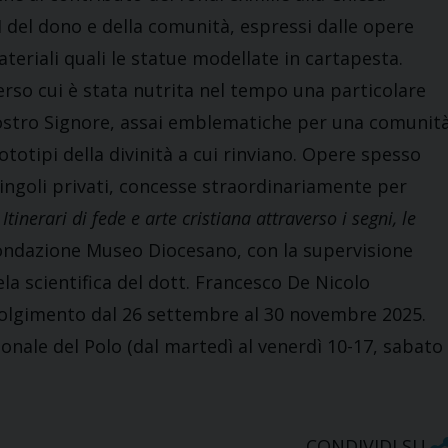
EI del dono e della comunità, espressi dalle opere
teriali quali le statue modellate in cartapesta.
erso cui è stata nutrita nel tempo una particolare
Nostro Signore, assai emblematiche per una comunit
rototipi della divinità a cui rinviano. Opere spesso
o singoli privati, concesse straordinariamente per
inerari di fede e arte cristiana attraverso i segni, le
ondazione Museo Diocesano, con la supervisione
ela scientifica del dott. Francesco De Nicolo
 svolgimento dal 26 settembre al 30 novembre 2025.
ionale del Polo (dal martedì al venerdì 10-17, sabato
CONDIVIDI SU