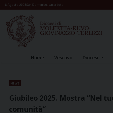
Skip
8 Agosto 2026
San Domenico, sacerdote
to
content
Home
Vescovo
Diocesi
NEWS
Giubileo 2025. Mostra “Nel tu
comunità”