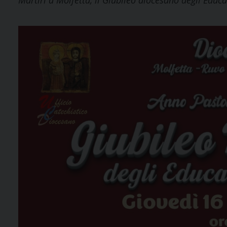
Martiri a Molfetta, il Giubileo diocesano degli Educa