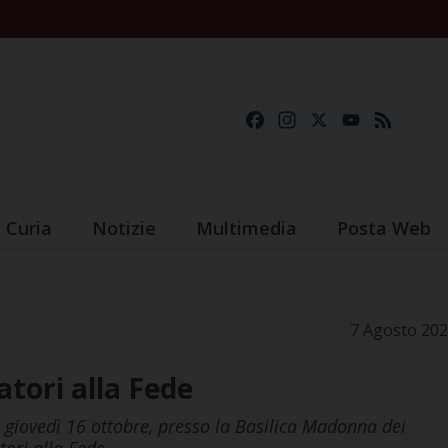
Facebook
Instagram
X
YouTube
Feed
Curia
Notizie
Multimedia
Posta Web
7 Agosto 20
atori alla Fede
à giovedì 16 ottobre, presso la Basilica Madonna dei