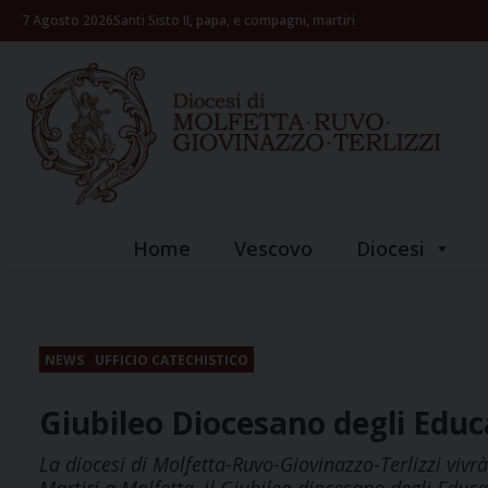
Skip
7 Agosto 2026
Santi Sisto II, papa, e compagni, martiri
to
content
Home
Vescovo
Diocesi
NEWS
UFFICIO CATECHISTICO
Giubileo Diocesano degli Educ
La diocesi di Molfetta-Ruvo-Giovinazzo-Terlizzi vivr