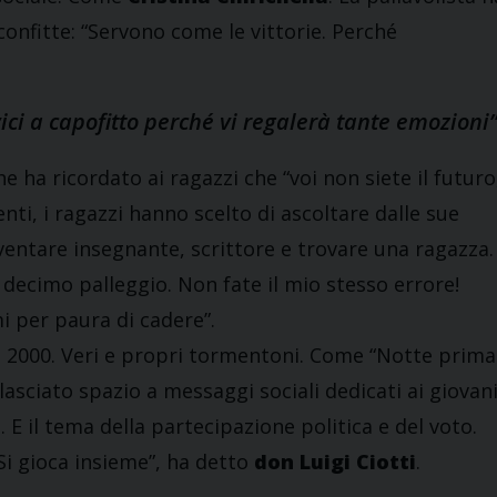
confitte: “Servono come le vittorie. Perché
ci a capofitto perché vi regalerà tante emozioni”
che ha ricordato ai ragazzi che “voi non siete il futuro
menti, i ragazzi hanno scelto di ascoltare dalle sue
iventare insegnante, scrittore e trovare una ragazza.
 decimo palleggio. Non fate il mio stesso errore!
i per paura di cadere”.
del 2000. Veri e propri tormentoni. Come “Notte prima
lasciato spazio a messaggi sociali dedicati ai giovani
. E il tema della partecipazione politica e del voto.
Si gioca insieme”, ha detto
don Luigi Ciotti
.