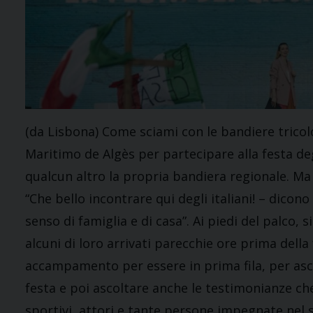
(da Lisbona) Come sciami con le bandiere tricolor
Maritimo de Algès per partecipare alla festa degl
qualcun altro la propria bandiera regionale. Ma 
“Che bello incontrare qui degli italiani! – dicon
senso di famiglia e di casa”. Ai piedi del palco, s
alcuni di loro arrivati parecchie ore prima della
accampamento per essere in prima fila, per asco
festa e poi ascoltare anche le testimonianze ch
sportivi, attori e tante persone impegnate nel