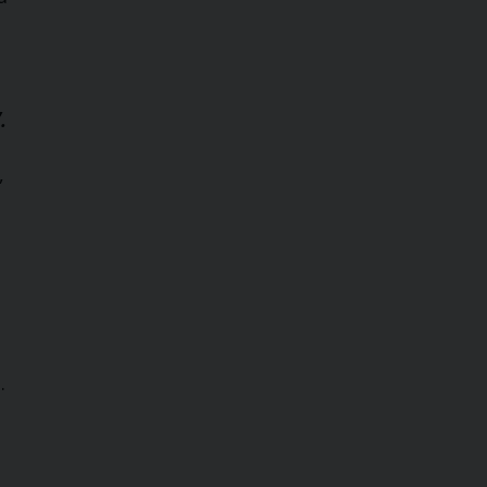
.
,
.