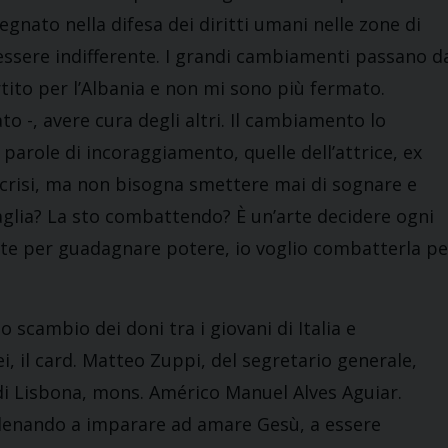
egnato nella difesa dei diritti umani nelle zone di
n essere indifferente. I grandi cambiamenti passano d
tito per l’Albania e non mi sono più fermato.
o -, avere cura degli altri. Il cambiamento lo
parole di incoraggiamento, quelle dell’attrice, ex
e crisi, ma non bisogna smettere mai di sognare e
aglia? La sto combattendo? È un’arte decidere ogni
tte per guadagnare potere, io voglio combatterla pe
o scambio dei doni tra i giovani di Italia e
i, il card. Matteo Zuppi, del segretario generale,
di Lisbona, mons. Américo Manuel Alves Aguiar.
 allenando a imparare ad amare Gesù, a essere