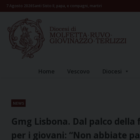
Skip
7 Agosto 2026
Santi Sisto II, papa, e compagni, martiri
to
content
Home
Vescovo
Diocesi
NEWS
Gmg Lisbona. Dal palco della f
per i giovani: “Non abbiate pa