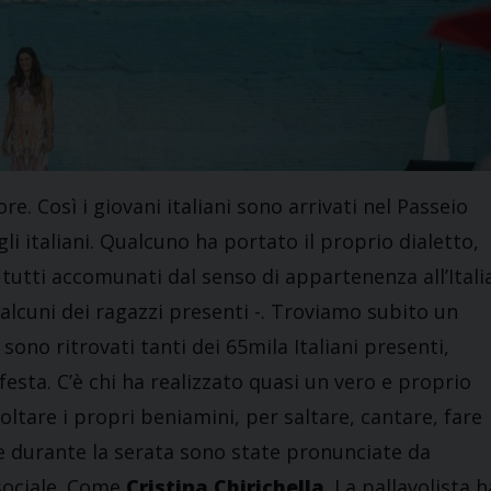
e. Così i giovani italiani sono arrivati nel Passeio
i italiani. Qualcuno ha portato il proprio dialetto,
tutti accomunati dal senso di appartenenza all’Italia
o alcuni dei ragazzi presenti -. Troviamo subito un
i sono ritrovati tanti dei 65mila Italiani presenti,
 festa. C’è chi ha realizzato quasi un vero e proprio
ltare i propri beniamini, per saltare, cantare, fare
e durante la serata sono state pronunciate da
 sociale. Come
Cristina Chirichella
. La pallavolista h