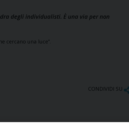
ra degli individualisti. È una via per non
one cercano una luce”.
CONDIVIDI SU