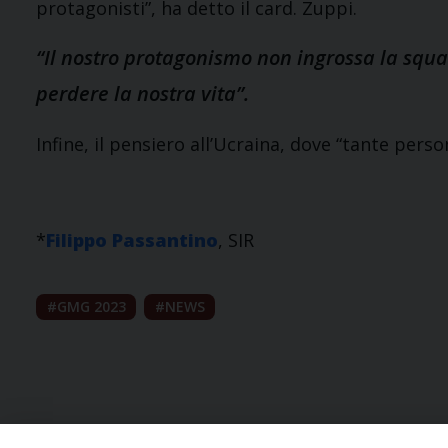
protagonisti”, ha detto il card. Zuppi.
“Il nostro protagonismo non ingrossa la squad
perdere la nostra vita”.
Infine, il pensiero all’Ucraina, dove “tante pers
*
Filippo Passantino
, SIR
GMG 2023
NEWS