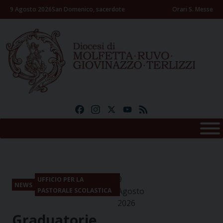
Skip
9 Agosto 2026
San Domenico, sacerdote
Orari S. Messe
to
content
Facebook
Instagram
X
YouTube
Feed
9
UFFICIO PER LA
NEWS
Agosto
PASTORALE SCOLASTICA
2026
Graduatorie