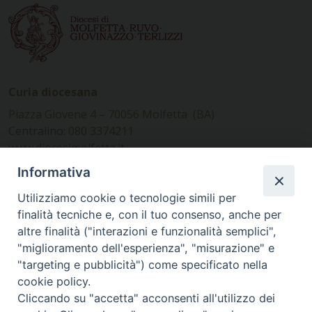
Curia diocesana
Piazza Giovene 4 – 70056 Molfetta (BA)
Centralino: 080 3374211
www.diocesimolfetta.it –
diocesimolfetta@pec.chiesacattolica.it
Informativa
Utilizziamo cookie o tecnologie simili per
Ufficio Comunicazioni sociali
finalità tecniche e, con il tuo consenso, anche per
altre finalità ("interazioni e funzionalità semplici",
Piazza Giovene 4 – 70056 Molfetta (BA)
"miglioramento dell'esperienza", "misurazione" e
comunicazionisociali@diocesimolfetta.it
"targeting e pubblicità") come specificato nella
cookie policy.
Cliccando su "accetta" acconsenti all'utilizzo dei
SEGUICI SU