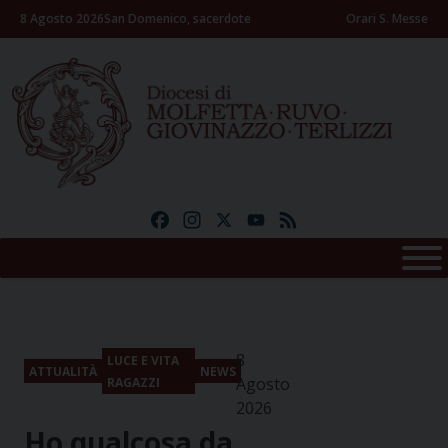
Skip
8 Agosto 2026
San Domenico, sacerdote
Orari S. Messe
to
content
Facebook
Instagram
X
YouTube
Feed
8
LUCE E VITA
ATTUALITÀ
NEWS
Agosto
RAGAZZI
2026
Ho qualcosa da