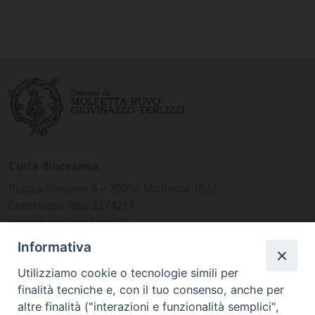
Curia diocesana
Piazza Giovene 4 – 70056 Molfetta (BA)
Centralino: 080 3374211
www.diocesimolfetta.it –
diocesimolfetta@pec.chiesacattolica.it
Informativa
Utilizziamo cookie o tecnologie simili per
Ufficio Comunicazioni sociali
finalità tecniche e, con il tuo consenso, anche per
altre finalità ("interazioni e funzionalità semplici",
Piazza Giovene 4 – 70056 Molfetta (BA)